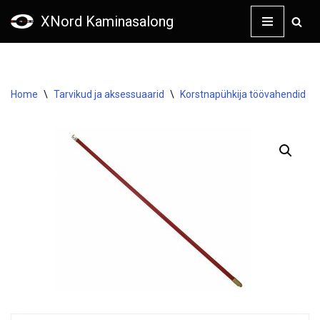
XNord Kaminasalong
Skip
to
content
Home
\
Tarvikud ja aksessuaarid
\
Korstnapühkija töövahendid
\