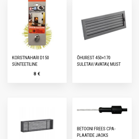
KORSTNAHARI D150
ÕHUREST 450×170
SÜNTEETILINE
SULETAV/AVATAV, MUST
8
€
BETOONI FREES CPA-
PLAATIDE JAOKS