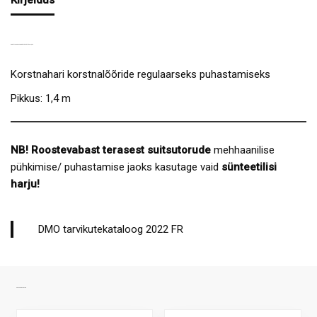
KORSTNAHARJA VARRE ELEMENT ECO 1,4M
Korstnahari korstnalõõride regulaarseks puhastamiseks
Pikkus: 1,4 m
NB! Roostevabast terasest suitsutorude
mehhaanilise
pühkimise/ puhastamise jaoks kasutage vaid
sünteetilisi
harju!
DMO tarvikutekataloog 2022 FR
SARNASED TOOTED