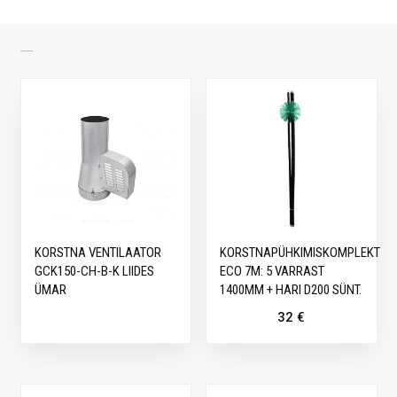
SARNASED TOOTED
KORSTNA VENTILAATOR
KORSTNAPÜHKIMISKOMPLEKT
GCK150-CH-B-K LIIDES
ECO 7M: 5 VARRAST
ÜMAR
1400MM + HARI D200 SÜNT.
32
€