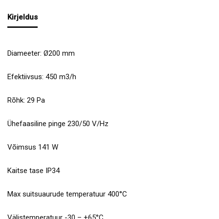
Kirjeldus
Diameeter: Ø200 mm
Efektiivsus: 450 m3/h
Rõhk: 29 Pa
Ühefaasiline pinge 230/50 V/Hz
Võimsus 141 W
Kaitse tase IP34
Max suitsuaurude temperatuur 400°C
Välistemperatuur -30 – +65°C