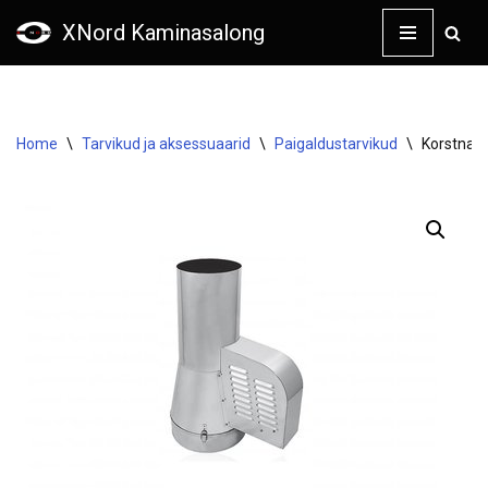
XNord Kaminasalong
Skip
to
content
Home
\
Tarvikud ja aksessuaarid
\
Paigaldustarvikud
\
Korstna v