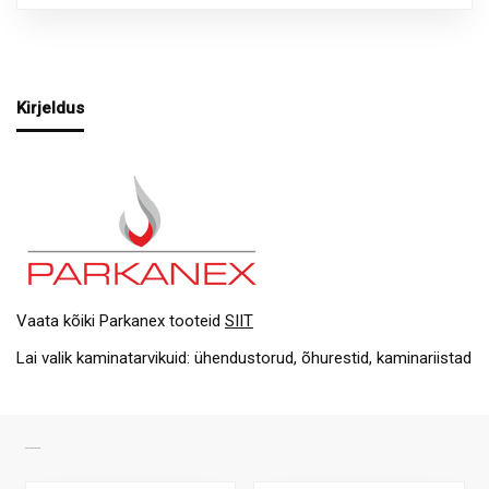
Kirjeldus
Vaata kõiki Parkanex tooteid
SIIT
Lai valik kaminatarvikuid: ühendustorud, õhurestid, kaminariistad
SARNASED TOOTED