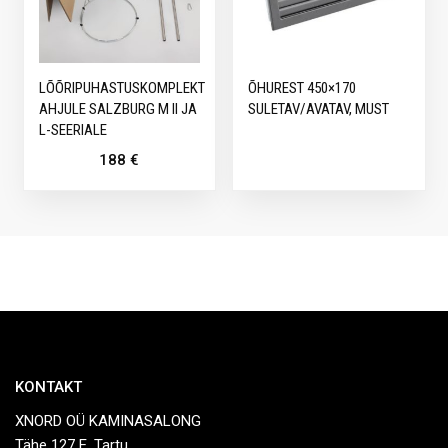
LÕÕRIPUHASTUSKOMPLEKT
ÕHUREST 450×170
AHJULE SALZBURG M II JA
SULETAV/AVATAV, MUST
L-SEERIALE
188
€
KONTAKT
XNORD OÜ KAMINASALONG
Tähe 127 E, Tartu