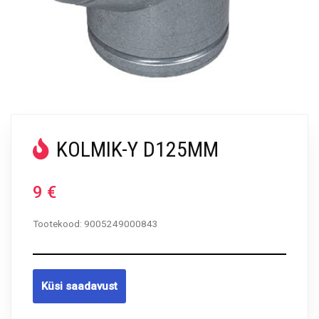
KOLMIK-Y D125MM
9
€
Tootekood:
9005249000843
Küsi saadavust