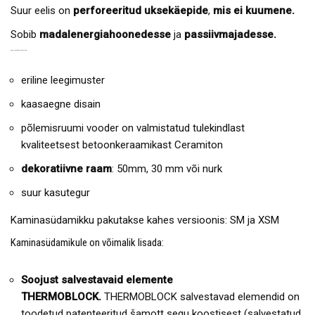
Suur eelis on
perforeeritud uksekäepide
,
mis ei kuumene.
Sobib
madalenergiahoonedesse
ja
passiivmajadesse.
KAMINASÜDAMIKU EELISED:
eriline leegimuster
kaasaegne disain
põlemisruumi vooder on valmistatud tulekindlast
kvaliteetsest betoonkeraamikast Ceramiton
dekoratiivne raam
: 50mm, 30 mm või nurk
suur kasutegur
Kaminasüdamikku pakutakse kahes versioonis: SM ja XSM
Kaminasüdamikule on võimalik lisada:
Soojust salvestavaid elemente
THERMOBLOCK.
THERMOBLOCK salvestavad elemendid on
toodetud patenteeritud šamott segu koostisest (salvestatud