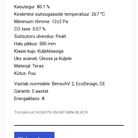
Kasutegur:
80.1 %
Keskmine suitsugaaside temperatuur:
267 °C
Miinimum tõmme:
12±2 Pa
CO tase:
0.07 %
Suitsutoru ühendus:
Pealt
Halu pikkus:
500 mm
Klaasi kuju:
Küljeklaasiga
Uks avaneb:
Ülesse ja Küljele
Materjal: Teras
Kütus:
Puu
Vastab normidele: BimschV 2, EcoDesign, CE
Garantii: 5 aastat
Energaiklass: A
Tootekood:
KOM-PR-SM-BP-MINI-BLACK