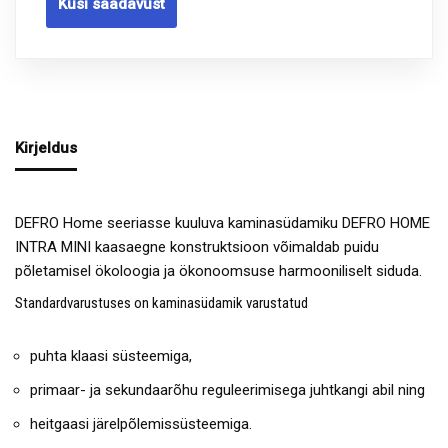
Küsi saadavust
Kirjeldus
DEFRO Home seeriasse kuuluva kaminasüdamiku DEFRO HOME
INTRA MINI kaasaegne konstruktsioon võimaldab puidu
põletamisel ökoloogia ja ökonoomsuse harmooniliselt siduda.
Standardvarustuses on kaminasüdamik varustatud
puhta klaasi süsteemiga,
primaar- ja sekundaarõhu reguleerimisega juhtkangi abil ning
heitgaasi järelpõlemissüsteemiga.