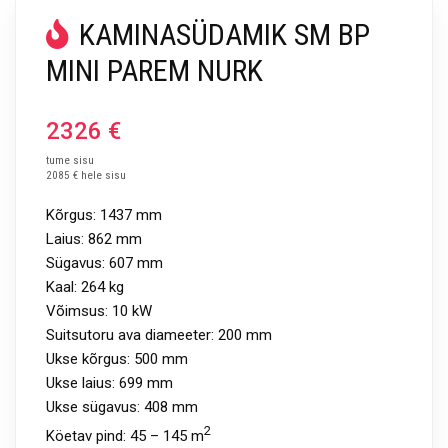
KAMINASÜDAMIK SM BP
MINI PAREM NURK
2326
€
tume sisu
2085 € hele sisu
Kõrgus:
1437
mm
Laius:
862
mm
Sügavus:
607 mm
Kaal:
264 kg
Võimsus:
10 kW
Suitsutoru ava diameeter:
200 mm
Ukse kõrgus: 500 mm
Ukse laius: 699 mm
Ukse sügavus: 408 mm
2
Köetav pind: 45 – 145 m