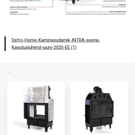
Defro-Home-Kaminasudamik-INTRA-seeria-
Kasutusjuhend-juuni-2020-EE (1)
SARNASED TOOTED