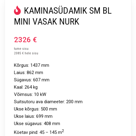
KAMINASÜDAMIK SM BL
MINI VASAK NURK
2326
€
tume sisu
2085 € hele sisu
Kõrgus:
1437
mm
Laius:
862
mm
Sügavus:
607 mm
Kaal:
264 kg
Võimsus:
10 kW
Suitsutoru ava diameeter:
200 mm
Ukse kõrgus: 500 mm
Ukse laius: 699 mm
Ukse sügavus: 408 mm
2
Köetav pind: 45 – 145 m