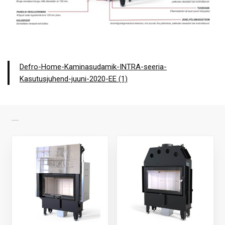
Defro-Home-Kaminasudamik-INTRA-seeria-
Kasutusjuhend-juuni-2020-EE (1)
SARNASED TOOTED