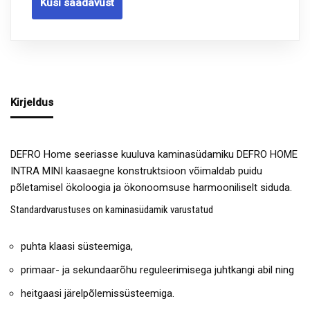
Küsi saadavust
Kirjeldus
DEFRO Home seeriasse kuuluva kaminasüdamiku DEFRO HOME
INTRA MINI kaasaegne konstruktsioon võimaldab puidu
põletamisel ökoloogia ja ökonoomsuse harmooniliselt siduda.
Standardvarustuses on kaminasüdamik varustatud
puhta klaasi süsteemiga,
primaar- ja sekundaarõhu reguleerimisega juhtkangi abil ning
heitgaasi järelpõlemissüsteemiga.