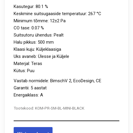
Kasutegur:
80.1 %
Keskmine suitsugaaside temperatuur:
267 °C
Miinimum tõmme:
12±2 Pa
CO tase:
0.07 %
Suitsutoru ühendus:
Pealt
Halu pikkus:
500 mm
Klaasi kuju:
Küljeklaasiga
Uks avaneb:
Ülesse ja Küljele
Materjal: Teras
Kütus:
Puu
Vastab normidele: BimschV 2, EcoDesign, CE
Garantii: 5 aastat
Energaiklass: A
Tootekood:
KOM-PR-SM-BL-MINI-BLACK