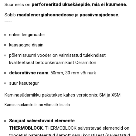
Suur eelis on
perforeeritud uksekäepide
,
mis ei kuumene.
Sobib
madalenergiahoonedesse
ja
passiivmajadesse.
KAMINASÜDAMIKU EELISED:
eriline leegimuster
kaasaegne disain
põlemisruumi vooder on valmistatud tulekindlast
kvaliteetsest betoonkeraamikast Ceramiton
dekoratiivne raam
: 50mm, 30 mm või nurk
suur kasutegur
Kaminasüdamikku pakutakse kahes versioonis: SM ja XSM
Kaminasüdamikule on võimalik lisada:
Soojust salvestavaid elemente
THERMOBLOCK.
THERMOBLOCK salvestavad elemendid on
toodetud patenteeritud šamott segu koostisest (salvestatud