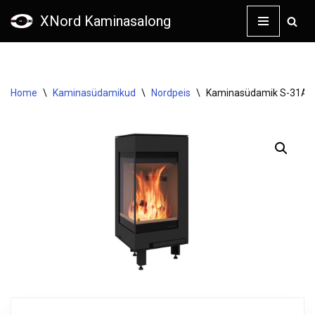
XNord Kaminasalong
Skip
to
content
Home
\
Kaminasüdamikud
\
Nordpeis
\
Kaminasüdamik S-31A kü