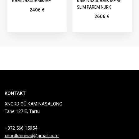
KAMINASÜDAMIK ME
KAMINASÜDAMIK ME BP
SLIM PAREM NURK
2406
€
2606
€
KONTAKT
XNORD OÜ KAMINASALONG
Tähe 127 E, Tartu
+372 566 15954
xnordkaminad@gmail.com