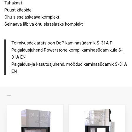
Tuhakast
Puust käepide
Õhu sisselaskeava komplekt
Seinaava läbiva õhu sisselaske komplekt
Toimivusdeklaratsioon DoP kaminasüdamik S-31A FI
Paigaldusjuhend Powerstone kompl kaminasüdamikule S-
31A EN
Paigaldus-ja kasutusjuhend, mõõdud kaminasüdamik S-31A
EN
SARNASED TOOTED