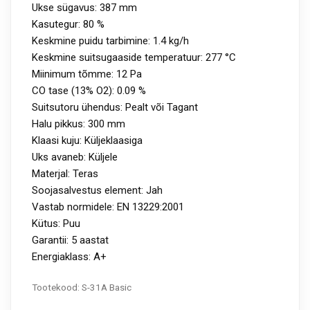
Ukse sügavus: 387 mm
Kasutegur: 80 %
Keskmine puidu tarbimine: 1.4 kg/h
Keskmine suitsugaaside temperatuur: 277 °C
Miinimum tõmme: 12 Pa
CO tase (13% O2): 0.09 %
Suitsutoru ühendus: Pealt või Tagant
Halu pikkus: 300 mm
Klaasi kuju: Küljeklaasiga
Uks avaneb: Küljele
Materjal: Teras
Soojasalvestus element: Jah
Vastab normidele: EN 13229:2001
Kütus: Puu
Garantii: 5 aastat
Energiaklass: A+
Tootekood:
S-31A Basic