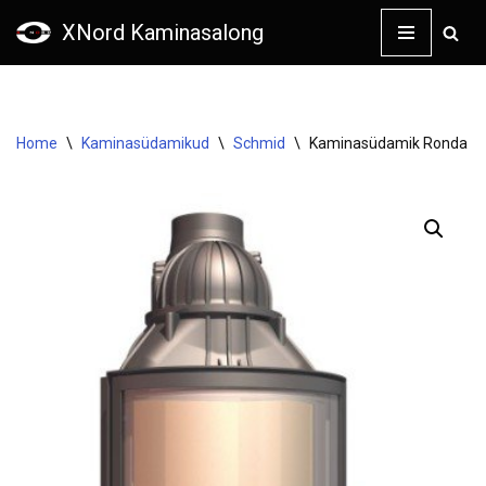
XNord Kaminasalong
Skip
to
content
Home
\
Kaminasüdamikud
\
Schmid
\
Kaminasüdamik Ronda 555