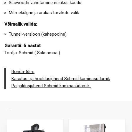
Sisevoodri vahetamine esiukse kaudu
Mitmekülgne ja arukas tarvikute valik
Võimalik valida:
Tunnel-versioon (kahepoolne)
Garantii: 5 aastat
Tootja: Schmid ( Saksamaa )
Ronda-55-s
Kasutus- ja hooldusjuhend Schmid kaminasüdamik
Paigaldusjuhend Schmid kaminasüdamik
SARNASED TOOTED