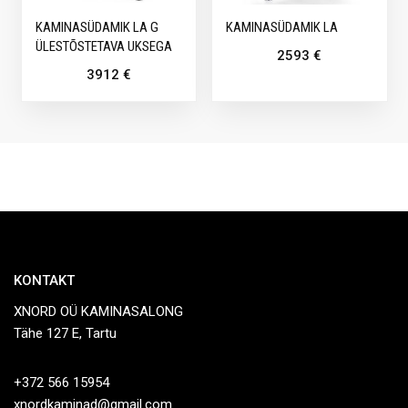
KAMINASÜDAMIK LA G
KAMINASÜDAMIK LA
ÜLESTÕSTETAVA UKSEGA
2593
€
3912
€
KONTAKT
XNORD OÜ KAMINASALONG
Tähe 127 E, Tartu
+372 566 15954
xnordkaminad@gmail.com