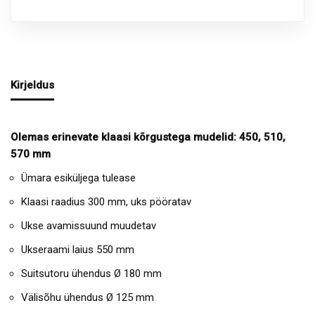
Kirjeldus
Olemas erinevate klaasi kõrgustega mudelid: 450, 510,
570 mm
Ümara esiküljega tulease
Klaasi raadius 300 mm, uks pööratav
Ukse avamissuund muudetav
Ukseraami laius 550 mm
Suitsutoru ühendus Ø 180 mm
Välisõhu ühendus Ø 125 mm