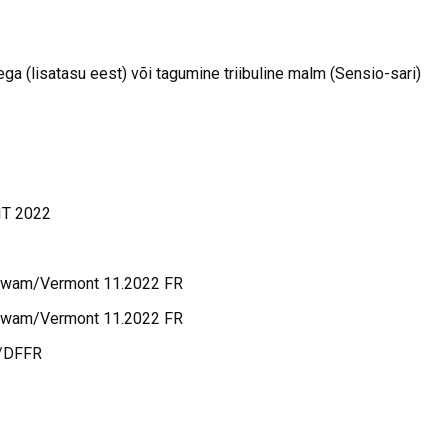
stega (lisatasu eest) või tagumine triibuline malm (Sensio-sari)
IT 2022
Hwam/Vermont 11.2022 FR
Hwam/Vermont 11.2022 FR
F/DFFR