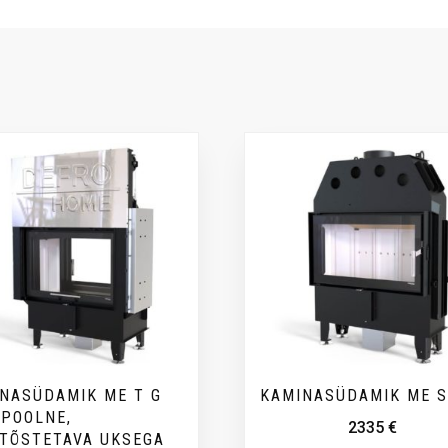
NASÜDAMIK ME T G
KAMINASÜDAMIK ME S
POOLNE,
2335
€
TÕSTETAVA UKSEGA