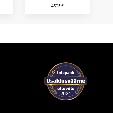
4505
€