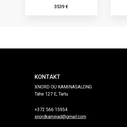
3539
€
KONTAKT
XNORD OÜ KAMINASALONG
Tähe 127 E, Tartu
+372 566 15954
xnordkaminad@gmail.com