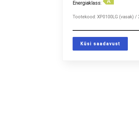
Energiaklass:
Tootekood:
XP0100LG (vasak) /
Küsi saadavust