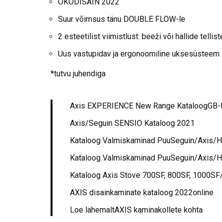
ÖKODISAIN 2022
Suur võimsus tänu DOUBLE FLOW-le
2 esteetilist viimistlust: beeži või hallide telli
Uus vastupidav ja ergonoomiline uksesüsteem
*tutvu juhendiga
Axis EXPERIENCE New Range KataloogGB-
Axis/Seguin SENSIO Kataloog 2021
Kataloog Valmiskaminad PuuSeguin/Axis/
Kataloog Valmiskaminad PuuSeguin/Axis/
Kataloog Axis Stove 700SF, 800SF, 1000S
AXIS disainkaminate kataloog 2022online
Loe lähemaltAXIS kaminakollete kohta