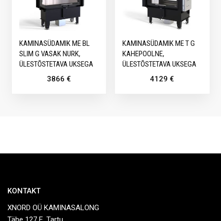
KAMINASÜDAMIK ME BL
KAMINASÜDAMIK ME T G
SLIM G VASAK NURK,
KAHEPOOLNE,
ÜLESTÕSTETAVA UKSEGA
ÜLESTÕSTETAVA UKSEGA
3866
€
4129
€
KONTAKT
XNORD OÜ KAMINASALONG
Tähe 127 E, Tartu