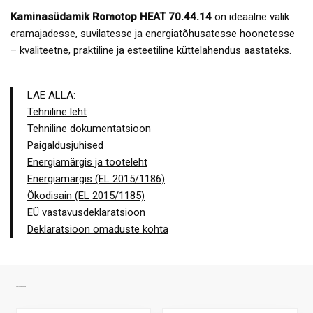
Kaminasüdamik Romotop HEAT 70.44.14
on ideaalne valik
eramajadesse, suvilatesse ja energiatõhusatesse hoonetesse
– kvaliteetne, praktiline ja esteetiline küttelahendus aastateks.
LAE ALLA:
Tehniline leht
Tehniline dokumentatsioon
Paigaldusjuhised
Energiamärgis ja tooteleht
Energiamärgis (EL 2015/1186)
Ökodisain (EL 2015/1185)
EÜ vastavusdeklaratsioon
Deklaratsioon omaduste kohta
SARNASED TOOTED