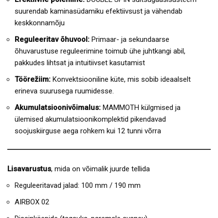
suurendab kaminasüdamiku efektiivsust ja vähendab
keskkonnamõju
Reguleeritav õhuvool:
Primaar- ja sekundaarse
õhuvarustuse reguleerimine toimub ühe juhtkangi abil,
pakkudes lihtsat ja intuitiivset kasutamist
Töörežiim:
Konvektsiooniline küte, mis sobib ideaalselt
erineva suurusega ruumidesse.
Akumulatsioonivõimalus:
MAMMOTH külgmised ja
ülemised akumulatsioonikomplektid pikendavad
soojuskiirguse aega rohkem kui 12 tunni võrra
Lisavarustus
, mida on võimalik juurde tellida
Reguleeritavad jalad: 100 mm / 190 mm
AIRBOX 02