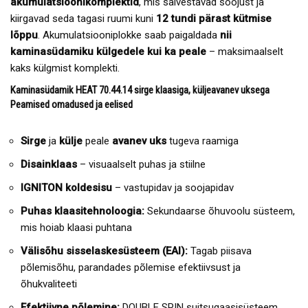
akumulatsioonikomplektid
, mis salvestavad soojust ja
kiirgavad seda tagasi ruumi kuni
12 tundi pärast kütmise
lõppu
. Akumulatsiooniplokke saab paigaldada
nii
kaminasüdamiku külgedele kui ka peale
– maksimaalselt
kaks külgmist komplekti.
Kaminasüdamik HEAT 70.44.14 sirge klaasiga, küljeavanev uksega
Peamised omadused ja eelised
Sirge
ja
külje
peale
avanev uks
tugeva raamiga
Disainklaas
– visuaalselt puhas ja stiilne
IGNITON koldesisu
– vastupidav ja soojapidav
Puhas klaasitehnoloogia:
Sekundaarse õhuvoolu süsteem,
mis hoiab klaasi puhtana
Välisõhu sisselaskesüsteem (EAI):
Tagab piisava
põlemisõhu, parandades põlemise efektiivsust ja
õhukvaliteeti
Efektiivne põlemine:
DOUBLE SPIN suitsugaasisüsteem