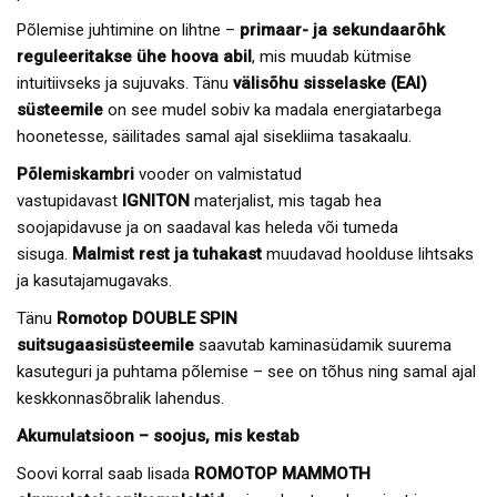
Põlemise juhtimine on lihtne –
primaar- ja sekundaarõhk
reguleeritakse ühe hoova abil
, mis muudab kütmise
intuitiivseks ja sujuvaks. Tänu
välisõhu sisselaske (EAI)
süsteemile
on see mudel sobiv ka madala energiatarbega
hoonetesse, säilitades samal ajal sisekliima tasakaalu.
Põlemiskambri
vooder on valmistatud
vastupidavast
IGNITON
materjalist, mis tagab hea
soojapidavuse ja on saadaval kas heleda või tumeda
sisuga.
Malmist rest ja tuhakast
muudavad hoolduse lihtsaks
ja kasutajamugavaks.
Tänu
Romotop
DOUBLE SPIN
suitsugaasisüsteemile
saavutab kaminasüdamik suurema
kasuteguri ja puhtama põlemise – see on tõhus ning samal ajal
keskkonnasõbralik lahendus.
Akumulatsioon – soojus, mis kestab
Soovi korral saab lisada
ROMOTOP MAMMOTH