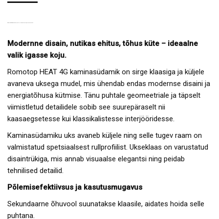
KAMINASÜDAMIK
HEAT 70.44.14 – SIRGE KLAASIGA, KÜLJEAVANEV UKS
Modernne disain, nutikas ehitus, tõhus küte – ideaalne
valik igasse koju.
Romotop HEAT 4G kaminasüdamik on sirge klaasiga ja küljele
avaneva uksega mudel, mis ühendab endas modernse disaini ja
energiatõhusa kütmise. Tänu puhtale geomeetriale ja täpselt
viimistletud detailidele sobib see suurepäraselt nii
kaasaegsetesse kui klassikalistesse interjööridesse.
Kaminasüdamiku uks avaneb küljele ning selle tugev raam on
valmistatud spetsiaalsest rullprofiilist. Ukseklaas on varustatud
disaintrükiga, mis annab visuaalse elegantsi ning peidab
tehnilised detailid.
Põlemisefektiivsus ja kasutusmugavus
Sekundaarne õhuvool suunatakse klaasile, aidates hoida selle
puhtana.