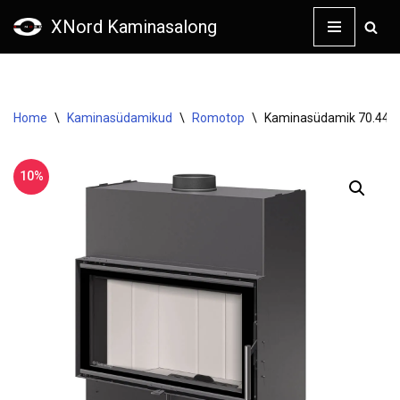
XNord Kaminasalong
Skip
to
content
Home
\
Kaminasüdamikud
\
Romotop
\
Kaminasüdamik 70.44.1
10%