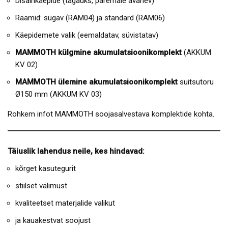
Disainkäepide (tagauks, paremale avanev)
Raamid: sügav (RAM04) ja standard (RAM06)
Käepidemete valik (eemaldatav, süvistatav)
MAMMOTH külgmine akumulatsioonikomplekt
(AKKUM
KV 02)
MAMMOTH ülemine akumulatsioonikomplekt
suitsutoru
Ø150 mm (AKKUM KV 03)
Rohkem infot MAMMOTH soojasalvestava komplektide kohta.
Täiuslik lahendus neile, kes hindavad:
kõrget kasutegurit
stiilset välimust
kvaliteetset materjalide valikut
ja kauakestvat soojust