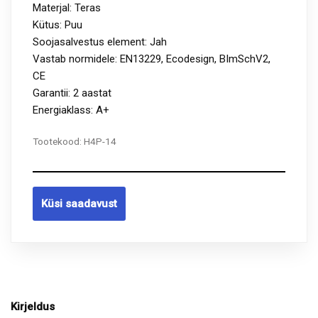
Materjal: Teras
Kütus: Puu
Soojasalvestus element: Jah
Vastab normidele: EN13229, Ecodesign, BImSchV2,
CE
Garantii: 2 aastat
Energiaklass: A+
Tootekood:
H4P-14
Küsi saadavust
Kirjeldus