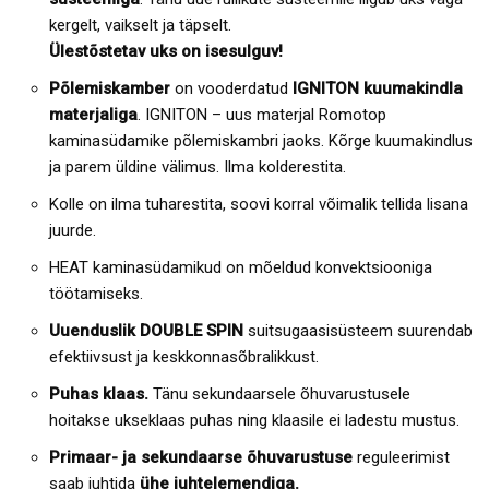
kergelt, vaikselt ja täpselt.
Ülestõstetav uks on isesulguv!
Põlemiskamber
on vooderdatud
IGNITON kuumakindla
materjaliga
. IGNITON – uus materjal Romotop
kaminasüdamike põlemiskambri jaoks. Kõrge kuumakindlus
ja parem üldine välimus. Ilma kolderestita.
Kolle on ilma tuharestita, soovi korral võimalik tellida lisana
juurde.
HEAT kaminasüdamikud on mõeldud konvektsiooniga
töötamiseks.
Uuenduslik DOUBLE SPIN
suitsugaasisüsteem suurendab
efektiivsust ja keskkonnasõbralikkust.
Puhas klaas.
Tänu sekundaarsele õhuvarustusele
hoitakse ukseklaas puhas ning klaasile ei ladestu mustus.
Primaar- ja sekundaarse õhuvarustuse
reguleerimist
saab juhtida
ühe juhtelemendiga.