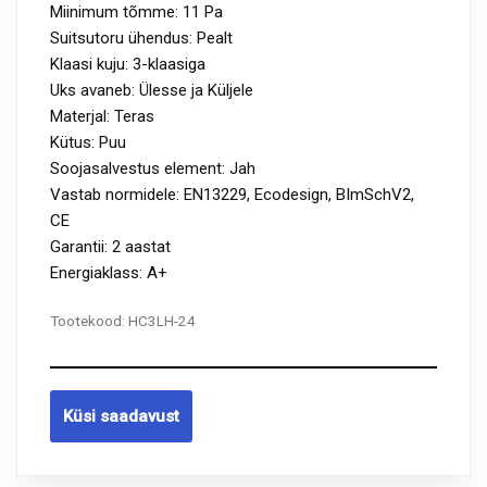
Miinimum tõmme: 11 Pa
Suitsutoru ühendus: Pealt
Klaasi kuju: 3-klaasiga
Uks avaneb: Ülesse ja Küljele
Materjal: Teras
Kütus: Puu
Soojasalvestus element: Jah
Vastab normidele: EN13229, Ecodesign, BImSchV2,
CE
Garantii: 2 aastat
Energiaklass: A+
Tootekood:
HC3LH-24
Küsi saadavust