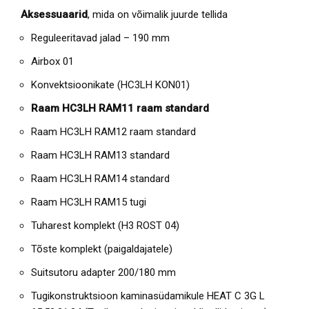
Aksessuaarid
, mida on võimalik juurde tellida
Reguleeritavad jalad – 190 mm
Airbox 01
Konvektsioonikate (HC3LH KON01)
Raam HC3LH RAM11 raam standard
Raam HC3LH RAM12 raam standard
Raam HC3LH RAM13 standard
Raam HC3LH RAM14 standard
Raam HC3LH RAM15 tugi
Tuharest komplekt (H3 ROST 04)
Tõste komplekt (paigaldajatele)
Suitsutoru adapter 200/180 mm
Tugikonstruktsioon kaminasüdamikule HEAT C 3G L