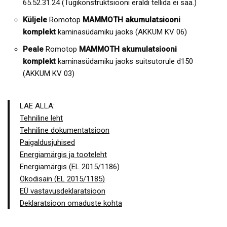
65.52.31.24 (Tugikonstruktsiooni eraldi tellida ei saa.)
Küljele
Romotop
MAMMOTH akumulatsiooni
komplekt
kaminasüdamiku jaoks (AKKUM KV 06)
Peale
Romotop
MAMMOTH akumulatsiooni
komplekt
kaminasüdamiku jaoks suitsutorule d150
(AKKUM KV 03)
LAE ALLA:
Tehniline leht
Tehniline dokumentatsioon
Paigaldusjuhised
Energiamärgis ja tooteleht
Energiamärgis (EL 2015/1186)
Ökodisain (EL 2015/1185)
EÜ vastavusdeklaratsioon
Deklaratsioon omaduste kohta