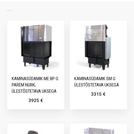
SARNASED TOOTED
KAMINASÜDAMIK ME BP G
KAMINASÜDAMIK SM G
PAREM NURK,
ÜLESTÕSTETAVA UKSEGA
ÜLESTÕSTETAVA UKSEGA
3315
€
3925
€