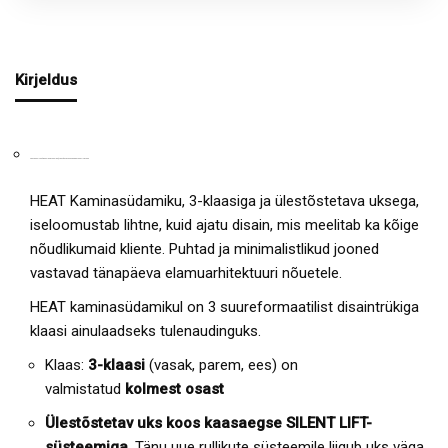
Kirjeldus
HEAT KAMINASÜDAMIK 3-KLAASIGA, ÜLESTÕSTETAVA UKSEGA JA SPLIT-KLAAS
HEAT Kaminasüdamiku, 3-klaasiga ja ülestõstetava uksega,
iseloomustab lihtne, kuid ajatu disain, mis meelitab ka kõige
nõudlikumaid kliente. Puhtad ja minimalistlikud jooned
vastavad tänapäeva elamuarhitektuuri nõuetele.
HEAT kaminasüdamikul on 3 suureformaatilist disaintrükiga
klaasi ainulaadseks tulenaudinguks.
Klaas:
3-klaasi
(vasak, parem, ees) on
valmistatud
kolmest osast
Ülestõstetav uks koos kaasaegse SILENT LIFT-
süsteemiga
. Tänu uue rullikute süsteemile liigub uks väga