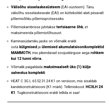
Välisõhu sisselaskesüsteem
(EAI-süsteem). Tänu
välisõhu sisselaskeavale (EAI) on küttekoldel alati piisavalt
põlemisõhku põlemisprotsessiks.
Põlemiskambrisse juhitakse
tertsiaarne õhk
, et
maksimeerida põlemistõhusust.
Kaminasüdamiku jaoks on võimalik eraldi
osta
külgmised
ja
ülemised akumulatsioonikomplektid
MAMMOTH
, mis pikendavad soojuskiirguse aega
rohkem
kui 12 tunni võrra.
Võimalik paigaldada
maksimaalselt üks (1) külje
salvestus komplekti
HEAT C 3G L 65.52.31.24 K1 on versioon, mis sisaldab
kandekonstruktsiooni (K1-märk). Tellimiskood:
HC3LH 24
K1
. Tugikonstruktsiooni eraldi tellida ei saa!