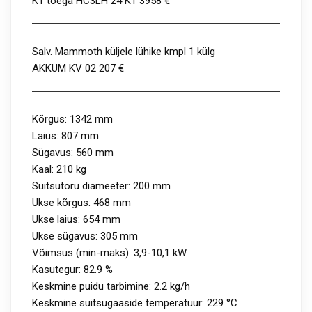
K1 toega HC3LH 24 K1 3958 €
Salv. Mammoth küljele lühike kmpl 1 külg
AKKUM KV 02 207 €
Kõrgus: 1342 mm
Laius: 807 mm
Sügavus: 560 mm
Kaal: 210 kg
Suitsutoru diameeter: 200 mm
Ukse kõrgus: 468 mm
Ukse laius: 654 mm
Ukse sügavus: 305 mm
Võimsus (min-maks): 3,9-10,1 kW
Kasutegur: 82.9 %
Keskmine puidu tarbimine: 2.2 kg/h
Keskmine suitsugaaside temperatuur: 229 °C