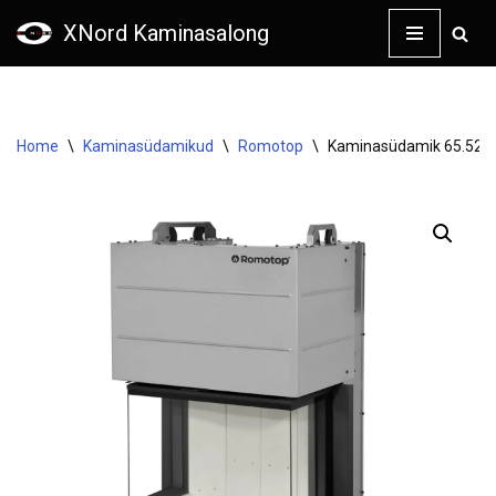
XNord Kaminasalong
Skip
to
content
Home
\
Kaminasüdamikud
\
Romotop
\
Kaminasüdamik 65.52.31