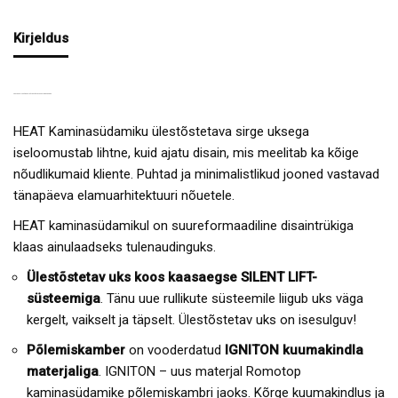
Kirjeldus
HEAT KAMINASÜDAMIK ÜLESTÕSTETAVA SIRGE UKSEGA
HEAT Kaminasüdamiku ülestõstetava sirge uksega
iseloomustab lihtne, kuid ajatu disain, mis meelitab ka kõige
nõudlikumaid kliente. Puhtad ja minimalistlikud jooned vastavad
tänapäeva elamuarhitektuuri nõuetele.
HEAT kaminasüdamikul on suureformaadiline disaintrükiga
klaas ainulaadseks tulenaudinguks.
Ülestõstetav uks koos kaasaegse SILENT LIFT-
süsteemiga
. Tänu uue rullikute süsteemile liigub uks väga
kergelt, vaikselt ja täpselt. Ülestõstetav uks on isesulguv!
Põlemiskamber
on vooderdatud
IGNITON kuumakindla
materjaliga
. IGNITON – uus materjal Romotop
kaminasüdamike põlemiskambri jaoks. Kõrge kuumakindlus ja