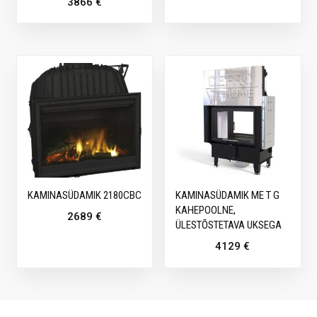
3866
€
KAMINASÜDAMIK 2180CBC
KAMINASÜDAMIK ME T G
KAHEPOOLNE,
2689
€
ÜLESTÕSTETAVA UKSEGA
4129
€