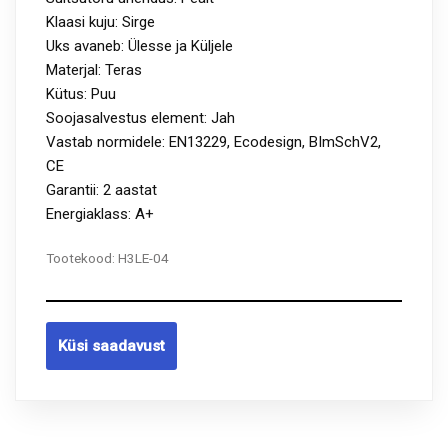
Klaasi kuju: Sirge
Uks avaneb: Ülesse ja Küljele
Materjal: Teras
Kütus: Puu
Soojasalvestus element: Jah
Vastab normidele: EN13229, Ecodesign, BImSchV2,
CE
Garantii: 2 aastat
Energiaklass: A+
Tootekood:
H3LE-04
Küsi saadavust