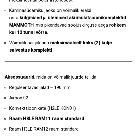
maksimeerida põlemistõhusust.
Kaminasüdamiku jaoks on võimalik eraldi
osta
külgmised
ja
ülemised akumulatsioonikomplektid
MAMMOTH
, mis pikendavad soojuskiirguse aega
rohkem
kui 12 tunni võrra.
Võimalik paigaldada
maksimaalselt kaks (2) külje
salvestus komplekti
Aksessuaarid
, mida on võimalik juurde tellida
Reguleeritavad jalad – 190 mm
Airbox 02
Konvektsioonikate (H2LE KON01)
Raam H3LE RAM11 raam standard
Raam H3LE RAM12 raam standard