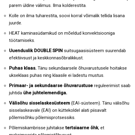
parem üldine välimus. Ilma kolderestita.
Kolle on ilma tuharestita, soovi korral võimalik tellida lisana
juurde.
HEAT kaminasüdamikud on mõeldud konvektsiooniga
töötamiseks.
Uuenduslik DOUBLE SPIN
suitsugaasisüsteem suurendab
efektiivsust ja keskkonnasõbralikkust.
Puhas klaas.
Tänu sekundaarsele õhuvarustusele hoitakse
ukseklaas puhas ning klaasile ei ladestu mustus.
Primaar- ja sekundaarse õhuvarustuse
reguleerimist saab
juhtida
ühe juhtelemendiga.
Välisõhu sisselaskesüsteem
(EAI-süsteem). Tänu välisõhu
sisselaskeavale (EAI) on küttekoldel alati piisavalt
põlemisõhku põlemisprotsessiks.
Põlemiskambrisse juhitakse
tertsiaarne õhk
, et