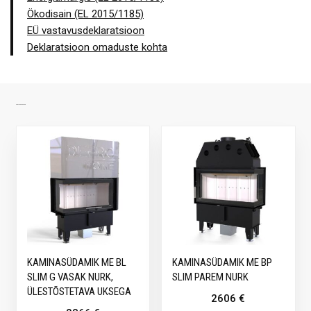
Ökodisain (EL 2015/1185)
EÜ vastavusdeklaratsioon
Deklaratsioon omaduste kohta
SARNASED TOOTED
KAMINASÜDAMIK ME BL
KAMINASÜDAMIK ME BP
SLIM G VASAK NURK,
SLIM PAREM NURK
ÜLESTÕSTETAVA UKSEGA
2606
€