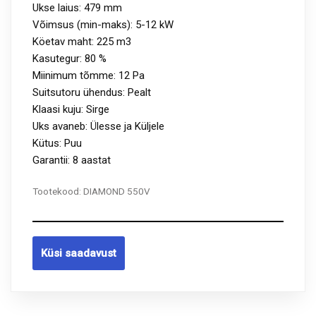
Ukse laius: 479 mm
Võimsus (min-maks): 5-12 kW
Köetav maht: 225 m3
Kasutegur: 80 %
Miinimum tõmme: 12 Pa
Suitsutoru ühendus: Pealt
Klaasi kuju: Sirge
Uks avaneb: Ülesse ja Küljele
Kütus: Puu
Garantii: 8 aastat
Tootekood:
DIAMOND 550V
Küsi saadavust