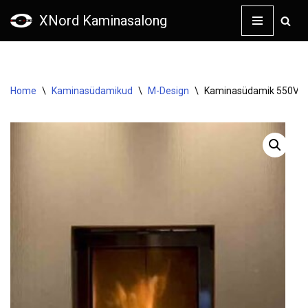
XNord Kaminasalong
Skip
to
content
Home
\
Kaminasüdamikud
\
M-Design
\
Kaminasüdamik 550V L