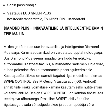
Sobib passiivmajja
Vastavus ECO GREEN PLUS
kvaliteedistandarditele, EN13229, DIN+ standardid
DIAMOND PLUS – INNOVAATILINE JA INTELLIGENTNE KAMIN
TEIE MAJJA
M-design tõi turule uue innovaatilise ja intelligentse Diamond
Plus sarja. Kaminasüdamikud on varustatud tipptehnoloogiaga.
Uus Diamond Plus seeria muudab teie kodu terviklikuks:
automaatne ülestõstetav uks, automaatne sädemepüüdja võre,
puhas põlemine tänu automaatsele peenreguleerimisele.
Kasutajasõbralikkus on samuti tagatud. Igal mudelil on olemas
SWIPE CONTROL. See M-Design’i tasuta äpp (iOS, Android)
annab teile lisaks võimaluse kamina kasutamiseks nutitelefoni
või tahvli abil. M-Design SWIPE CONTROL on kamina tööstuses
teedrajava tähtsusega. Praktilise SWIPE’i abil võite ühe
liigutusega avada või sulgeda ukse ja sädemepüüdja võre.