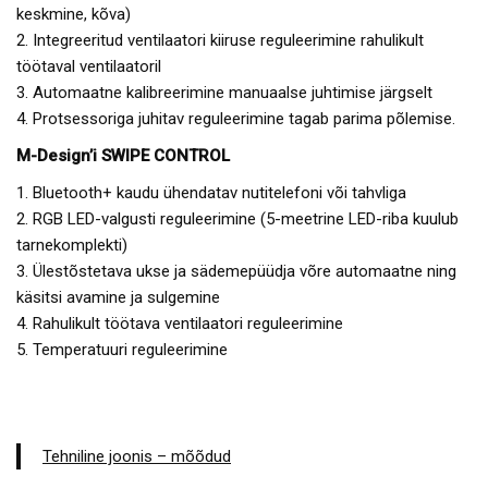
keskmine, kõva)
2. Integreeritud ventilaatori kiiruse reguleerimine rahulikult
töötaval ventilaatoril
3. Automaatne kalibreerimine manuaalse juhtimise järgselt
4. Protsessoriga juhitav reguleerimine tagab parima põlemise.
M-Design’i SWIPE CONTROL
1. Bluetooth+ kaudu ühendatav nutitelefoni või tahvliga
2. RGB LED-valgusti reguleerimine (5-meetrine LED-riba kuulub
tarnekomplekti)
3. Ülestõstetava ukse ja sädemepüüdja võre automaatne ning
käsitsi avamine ja sulgemine
4. Rahulikult töötava ventilaatori reguleerimine
5. Temperatuuri reguleerimine
Tehniline joonis – mõõdud