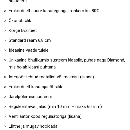
süsteemil
Erakordselt suure kasuteguriga, rohkem kui 80%
Ökosõbralik
Kõrge kvaliteet
Standard raam 6,8 cm
Ideaalne vaade tulele
Unikaalne õhuliikumis süsteem klaasile, puhas nagu Diamond,
mis hoiab klaasi puhtana
Interjöör tehtud metallist või malmist (lisana)
Erakordselt kasutajasõbralik
Järelpõlemisesüsteem
Reguleeritavad jalad (min 10 mm – maks 60 mm)
Ventilaator koos regulaatoriga (lisana)
Lihtne ja mugav hooldada