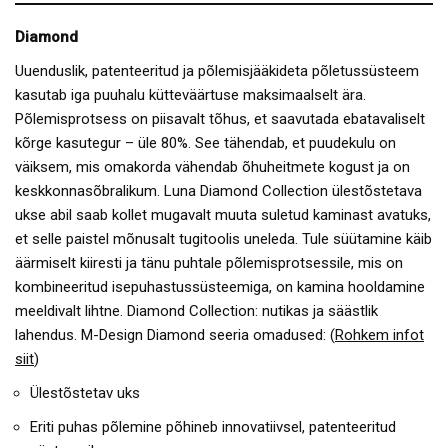
Diamond
Uuenduslik, patenteeritud ja põlemisjääkideta põletussüsteem
kasutab iga puuhalu kütteväärtuse maksimaalselt ära.
Põlemisprotsess on piisavalt tõhus, et saavutada ebatavaliselt
kõrge kasutegur – üle 80%. See tähendab, et puudekulu on
väiksem, mis omakorda vähendab õhuheitmete kogust ja on
keskkonnasõbralikum. Luna Diamond Collection ülestõstetava
ukse abil saab kollet mugavalt muuta suletud kaminast avatuks,
et selle paistel mõnusalt tugitoolis uneleda. Tule süütamine käib
äärmiselt kiiresti ja tänu puhtale põlemisprotsessile, mis on
kombineeritud isepuhastussüsteemiga, on kamina hooldamine
meeldivalt lihtne. Diamond Collection: nutikas ja säästlik
lahendus. M-Design Diamond seeria omadused: (
Rohkem infot
siit
)
Ülestõstetav uks
Eriti puhas põlemine põhineb innovatiivsel, patenteeritud