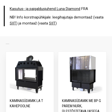
Kasutus- ja paigaldusjuhend Luna Diamond
FRA
NB! Info korstnapühkijale: leegihajutaja demontaaž (vaata
SIIT
) ja montaaž (vaata
SIIT
)
SARNASED TOOTED
KAMINASÜDAMIK LA T
KAMINASÜDAMIK ME BP G
KAHEPOOLNE
PAREM NURK,
ÜLESTÕSTETAVA UKSEGA