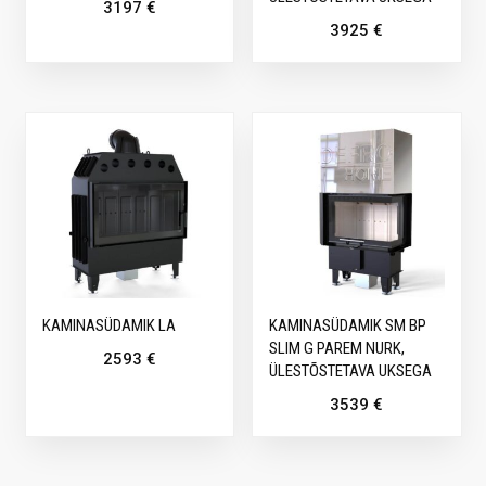
3197
€
3925
€
KAMINASÜDAMIK LA
KAMINASÜDAMIK SM BP
SLIM G PAREM NURK,
2593
€
ÜLESTÕSTETAVA UKSEGA
3539
€