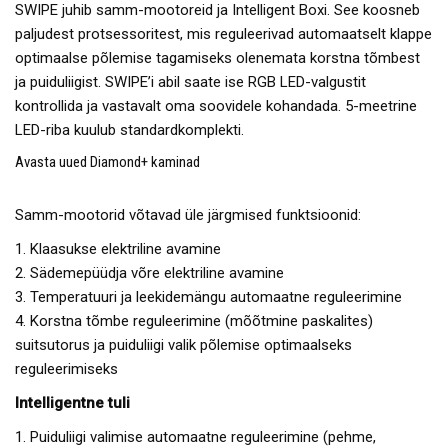
SWIPE juhib samm-mootoreid ja Intelligent Boxi. See koosneb
paljudest protsessoritest, mis reguleerivad automaatselt klappe
optimaalse põlemise tagamiseks olenemata korstna tõmbest
ja puiduliigist. SWIPE’i abil saate ise RGB LED-valgustit
kontrollida ja vastavalt oma soovidele kohandada. 5-meetrine
LED-riba kuulub standardkomplekti.
Avasta uued Diamond+ kaminad
Samm-mootorid võtavad üle järgmised funktsioonid:
1. Klaasukse elektriline avamine
2. Sädemepüüdja võre elektriline avamine
3. Temperatuuri ja leekidemängu automaatne reguleerimine
4. Korstna tõmbe reguleerimine (mõõtmine paskalites)
suitsutorus ja puiduliigi valik põlemise optimaalseks
reguleerimiseks
Intelligentne tuli
1. Puiduliigi valimise automaatne reguleerimine (pehme,