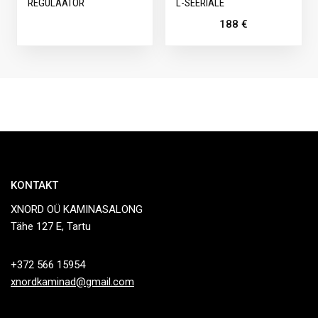
REGULAATOR
L-SEERIALE
188
€
KONTAKT
XNORD OÜ KAMINASALONG
Tähe 127 E, Tartu
+372 566 15954
xnordkaminad@gmail.com