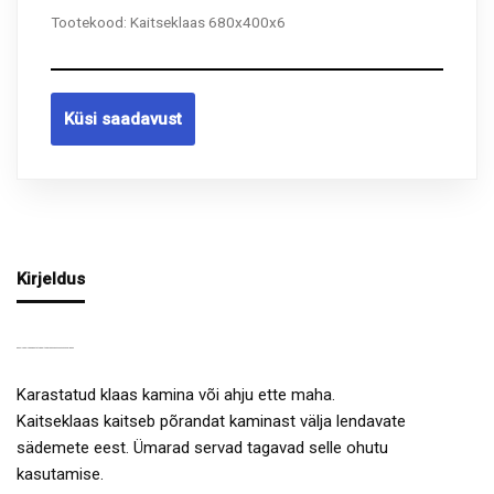
Tootekood:
Kaitseklaas 680x400x6
Küsi saadavust
Kirjeldus
KAMINAESINE KARASTATUD KAITSEKLAAS 680X400X6 MM KIRGAS
Karastatud klaas kamina või ahju ette maha.
Kaitseklaas kaitseb põrandat kaminast välja lendavate
sädemete eest. Ümarad servad tagavad selle ohutu
kasutamise.