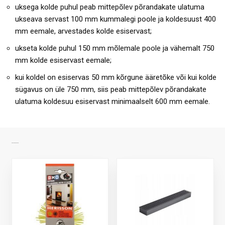
uksega kolde puhul peab mittepõlev põrandakate ulatuma
ukseava servast 100 mm kummalegi poole ja koldesuust 400
mm eemale, arvestades kolde esiservast;
ukseta kolde puhul 150 mm mõlemale poole ja vähemalt 750
mm kolde esiservast eemale;
kui koldel on esiservas 50 mm kõrgune ääretõke või kui kolde
sügavus on üle 750 mm, siis peab mittepõlev põrandakate
ulatuma koldesuu esiservast minimaalselt 600 mm eemale.
SARNASED TOOTED