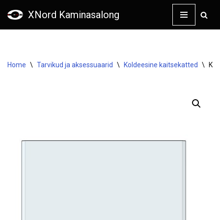
XNord Kaminasalong
Skip
to
content
Home
\
Tarvikud ja aksessuaarid
\
Koldeesine kaitsekatted
\
Kam