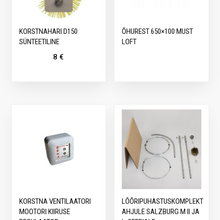
KORSTNAHARI D150
ÕHUREST 650×100 MUST
SÜNTEETILINE
LOFT
8
€
KORSTNA VENTILAATORI
LÕÕRIPUHASTUSKOMPLEKT
MOOTORI KIIRUSE
AHJULE SALZBURG M II JA