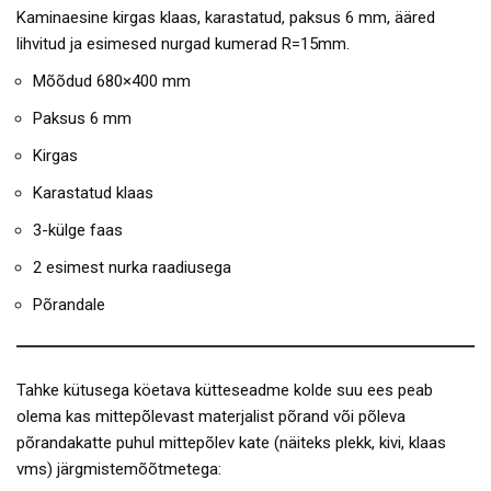
Kaminaesine kirgas klaas, karastatud, paksus 6 mm, ääred
lihvitud ja esimesed nurgad kumerad R=15mm.
Mõõdud 680×400 mm
Paksus 6 mm
Kirgas
Karastatud klaas
3-külge faas
2 esimest nurka raadiusega
Põrandale
Tahke kütusega köetava kütteseadme kolde suu ees peab
olema kas mittepõlevast materjalist põrand või põleva
põrandakatte puhul mittepõlev kate (näiteks plekk, kivi, klaas
vms) järgmistemõõtmetega: