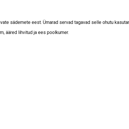
davate sädemete eest. Ümarad servad tagavad selle ohutu kasuta
, ääred lihvitud ja ees poolkumer.