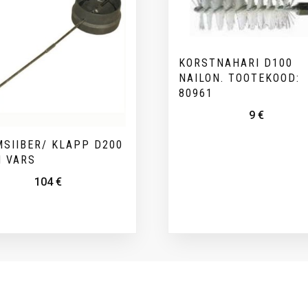
KORSTNAHARI D100
NAILON. TOOTEKOOD:
80961
9
€
SIIBER/ KLAPP D200
M VARS
104
€