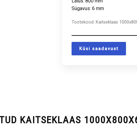
Laius: 800 mm
Sügavus: 6 mm
Tootekood:
Kaitseklaas 1000x8
Küsi saadavust
TUD KAITSEKLAAS 1000X800X