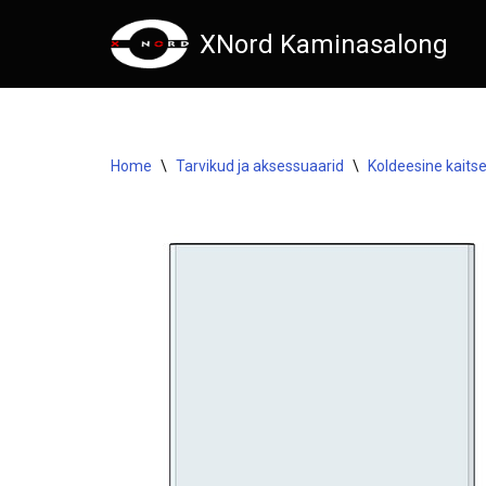
XNord Kaminasalong
Skip
to
content
Home
\
Tarvikud ja aksessuaarid
\
Koldeesine kaits