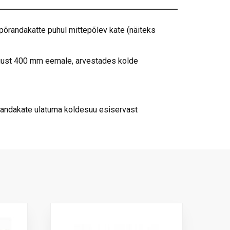
õrandakatte puhul mittepõlev kate (näiteks
uust 400 mm eemale, arvestades kolde
randakate ulatuma koldesuu esiservast