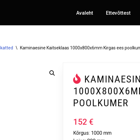
Avaleht
Ettevõttest
ekatted
\
Kaminaesine Kaitseklaas 1000x800x6mm Kirgas ees poolku
KAMINAESI
1000X800X6M
POOLKUMER
152
€
Kõrgus: 1000 mm