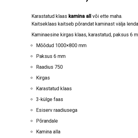
Karastatud klaas
kamina all
või ette maha.
Kaitseklaas kaitseb põrandat kaminast välja len
Kaminaesine kirgas klaas, karastatud, paksus 6 mm
Mõõdud 1000×800 mm
Paksus 6 mm
Raadius 750
Kirgas
Karastatud klaas
3-külge faas
Esiserv raadiusega
Põrandale
Kamina alla