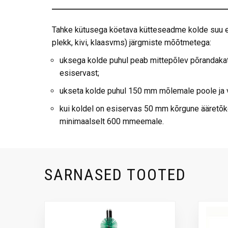
Tahke kütusega köetava kütteseadme kolde suu ee
plekk, kivi, klaasvms) järgmiste mõõtmetega:
uksega kolde puhul peab mittepõlev põrandak
esiservast;
ukseta kolde puhul 150 mm mõlemale poole ja
kui koldel on esiservas 50 mm kõrgune ääretõk
minimaalselt 600 mmeemale.
SARNASED TOOTED