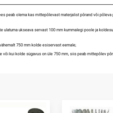
s peab olema kas mittepõlevast materjalist põrand või põleva p
ate ulatuma ukseava servast 100 mm kummalegi poole ja koldes
 vähemalt 750 mm kolde esiservast eemale;
e või kui kolde sügavus on üle 750 mm, siis peab mittepõlev põ