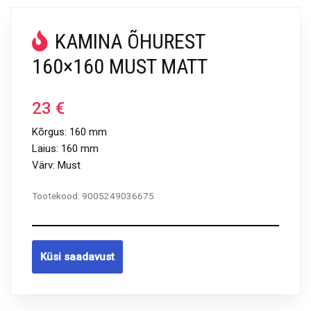
KAMINA ÕHUREST
160×160 MUST MATT
23
€
Kõrgus: 160 mm
Laius: 160 mm
Värv: Must
Tootekood:
9005249036675
Küsi saadavust