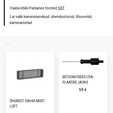
Vaata kõiki Parkanex tooteid
SIIT
Lai valik kaminatarvikuid: ühendustorud, õhurestid,
kaminariistad
SARNASED TOOTED
BETOONI FREES CPA-
PLAATIDE JAOKS
59
€
ÕHUREST 350×60 MUST
LOFT