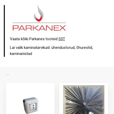
Vaata kõiki Parkanex tooteid
SIIT
Lai valik kaminatarvikuid: ühendustorud, õhurestid,
kaminariistad
SARNASED TOOTED