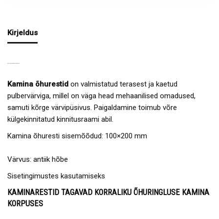
Kirjeldus
KVALITEETSED KAMINARESTID
Kamina õhurestid
on valmistatud terasest ja kaetud
pulbervärviga, millel on väga head mehaanilised omadused,
samuti kõrge värvipüsivus. Paigaldamine toimub võre
külgekinnitatud kinnitusraami abil.
Kamina õhuresti sisemõõdud: 100×200 mm
Värvus: antiik hõbe
Sisetingimustes kasutamiseks
KAMINARESTID TAGAVAD KORRALIKU ÕHURINGLUSE KAMINA
KORPUSES