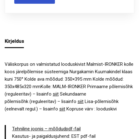
Kirjeldus
Väliskorpus on valmistatud looduskivist Malmist-IRONKER kolle
koos järelpõlemise süsteemiga Nurgakamin Kuumakindel klaas
kuni 750° Kolde ava mõõdud: 350×395 mm Kolde mõõdud:
350x485x320 mmKolle: MALM-IRONKER Primaarne põlemisõhk
(reguleeritav) – lisainfo
siit
Sekundaarne
põlemisõhk (reguleeritav) – lisainfo
siit
Lisa-põlemisõhk
(eelnevalt regul.) – lisainfo
siit
Kopruse värv : looduskivi
Tehniline joonis – mõõdudpdf-fail
Kasutus- ja paigaldusjuhend: EST pdf-fail