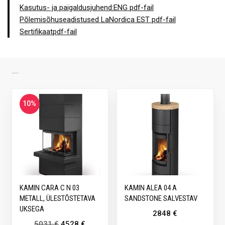
Kasutus- ja paigaldusjuhend:ENG pdf-fail
Põlemisõhuseadistused LaNordica EST pdf-fail
Sertifikaatpdf-fail
SARNASED TOOTED
10%
KAMIN CARA C N 03
KAMIN ALEA 04 A
METALL, ÜLESTÕSTETAVA
SANDSTONE SALVESTAV
UKSEGA
2848
€
5031
€
4528
€