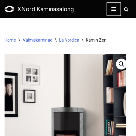
XNord Kaminasalong
Skip
to
content
Home
\
Valmiskaminad
\
La Nordica
\
Kamin Zen