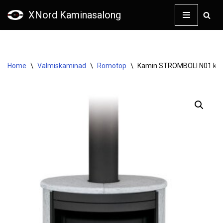
XNord Kaminasalong
Skip
to
content
Home
\
Valmiskaminad
\
Romotop
\
Kamin STROMBOLI N01 kivi