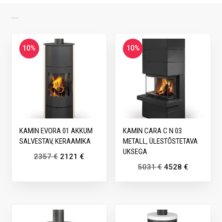
SARNASED TOOTED
10%
10%
KAMIN EVORA 01 AKKUM
KAMIN CARA C N 03
SALVESTAV, KERAAMIKA
METALL, ÜLESTÕSTETAVA
UKSEGA
2357
€
2121
€
5031
€
4528
€