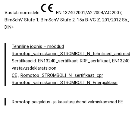
Vastab normidele
EN 13240:2001/A2:2004/AC:2007,
BImSchV Stufe 1, BImSchV Stufe 2, 15a B-VG Z. 201/2012 Sb.,
DIN+
Tehniline joonis – mõõdud
Romotop_valmiskamin_STROMBOLI_N_tehnilised_andmed
Sertifikaadid:
EN13240_sertifikaat
,
RRF_sertifikaat
,
EN13240
vastavusdeklaratsioon
CE
,
Romotop_STROMBOLI_N_sertifikaat_cpr
Romotop_valmiskamin_STROMBOLI_N_Energiaklass
Romotop paigaldus- ja kasutusjuhend valmiskaminad EE