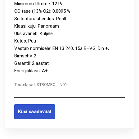
Miinimum tõmme: 12 Pa
CO tase (13% O2): 0.0895 %
Suitsutoru ühendus: Pealt
Klaasi kuju: Panoraam
Uks avaneb: Küljele
Kütus: Puu
Vastab normidele: EN 13 240, 15a B–VG, Din +,
BimschV 2
Garantii: 2 aastat
Energiaklass: A+
Tootekood:
STROMBOLI N01
Küsi saadavust