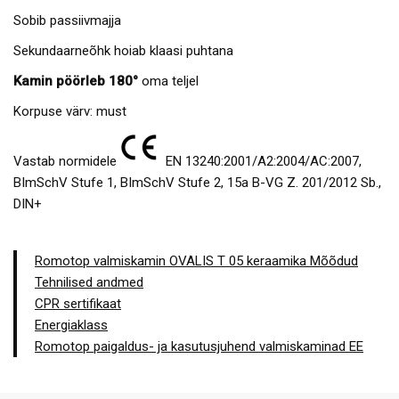
Sobib passiivmajja
Sekundaarneõhk hoiab klaasi puhtana
Kamin pöörleb 180°
oma teljel
Korpuse värv: must
Vastab normidele
EN 13240:2001/A2:2004/AC:2007,
BImSchV Stufe 1, BImSchV Stufe 2, 15a B-VG Z. 201/2012 Sb.,
DIN+
Romotop valmiskamin OVALIS T 05 keraamika Mõõdud
Tehnilised andmed
CPR sertifikaat
Energiaklass
Romotop paigaldus- ja kasutusjuhend valmiskaminad EE