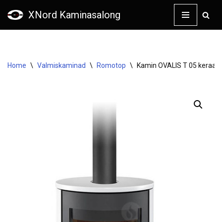
XNord Kaminasalong
Skip
to
content
Home
\
Valmiskaminad
\
Romotop
\
Kamin OVALIS T 05 keraam