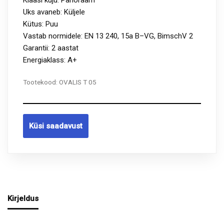
Klaasi kuju: Panoraam
Uks avaneb: Küljele
Kütus: Puu
Vastab normidele: EN 13 240, 15a B–VG, BimschV 2
Garantii: 2 aastat
Energiaklass: A+
Tootekood:
OVALIS T 05
Küsi saadavust
Kirjeldus