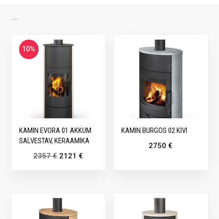
SARNASED TOOTED
10%
KAMIN EVORA 01 AKKUM
KAMIN BURGOS 02 KIVI
SALVESTAV, KERAAMIKA
2750
€
2357
€
2121
€