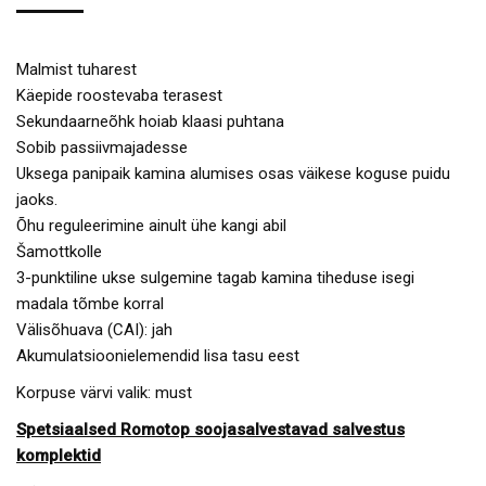
Malmist tuharest
Käepide roostevaba terasest
Sekundaarneõhk hoiab klaasi puhtana
Sobib passiivmajadesse
Uksega panipaik kamina alumises osas väikese koguse puidu
jaoks.
Õhu reguleerimine ainult ühe kangi abil
Šamottkolle
3-punktiline ukse sulgemine tagab kamina tiheduse isegi
madala tõmbe korral
Välisõhuava (CAI): jah
Akumulatsioonielemendid lisa tasu eest
Korpuse värvi valik: must
Spetsiaalsed Romotop soojasalvestavad salvestus
komplektid