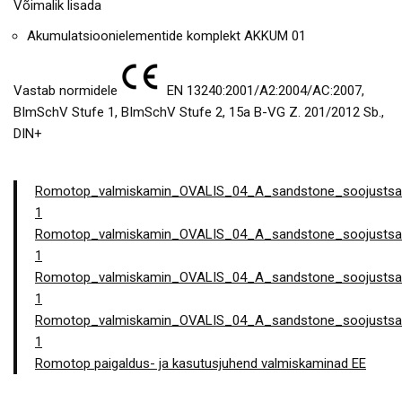
Võimalik lisada
Akumulatsioonielementide komplekt AKKUM 01
Vastab normidele
EN 13240:2001/A2:2004/AC:2007,
BImSchV Stufe 1, BImSchV Stufe 2, 15a B-VG Z. 201/2012 Sb.,
DIN+
Romotop_valmiskamin_OVALIS_04_A_sandstone_soojustsa
1
Romotop_valmiskamin_OVALIS_04_A_sandstone_soojustsal
1
Romotop_valmiskamin_OVALIS_04_A_sandstone_soojustsalv
1
Romotop_valmiskamin_OVALIS_04_A_sandstone_soojustsal
1
Romotop paigaldus- ja kasutusjuhend valmiskaminad EE