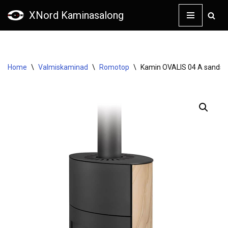
XNord Kaminasalong
Skip
to
content
Home
\
Valmiskaminad
\
Romotop
\
Kamin OVALIS 04 A sandst