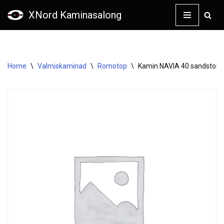
XNord Kaminasalong
Skip
to
content
Home
\
Valmiskaminad
\
Romotop
\
Kamin NAVIA 40 sandston