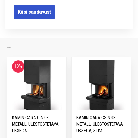
Küsi saadavust
SARNASED TOOTED
10%
KAMIN CARA C N 03
KAMIN CARA CS N 03
METALL, ÜLESTÕSTETAVA
METALL, ÜLESTÕSTETAVA
UKSEGA
UKSEGA, SLIM