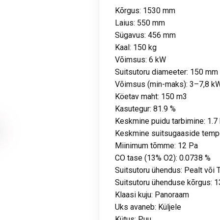
Kõrgus: 1530 mm
Laius: 550 mm
Sügavus: 456 mm
Kaal: 150 kg
Võimsus: 6 kW
Suitsutoru diameeter: 150 mm
Võimsus (min-maks): 3–7,8 k
Köetav maht: 150 m3
Kasutegur: 81.9 %
Keskmine puidu tarbimine: 1.7
Keskmine suitsugaaside tempe
Miinimum tõmme: 12 Pa
CO tase (13% O2): 0.0738 %
Suitsutoru ühendus: Pealt või 
Suitsutoru ühenduse kõrgus:
Klaasi kuju: Panoraam
Uks avaneb: Küljele
Kütus: Puu