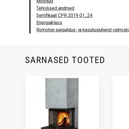
Mõõdud
Tehnilised andmed
Sertifikaat CPR 2019 01_24
Energiaklass
Romotop paigaldus- ja kasutusjuhend valmis
SARNASED TOOTED