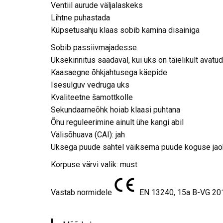
Ventiil aurude väljalaskeks
Lihtne puhastada
Küpsetusahju klaas sobib kamina disainiga
Sobib passiivmajadesse
Uksekinnitus saadaval, kui uks on täielikult avatud
Kaasaegne õhkjahtusega käepide
Isesulguv vedruga uks
Kvaliteetne šamottkolle
Sekundaarneõhk hoiab klaasi puhtana
Õhu reguleerimine ainult ühe kangi abil
Välisõhuava (CAI): jah
Uksega puude sahtel väiksema puude koguse ja
Korpuse värvi valik: must
Vastab normidele
EN 13240, 15a B-VG 20