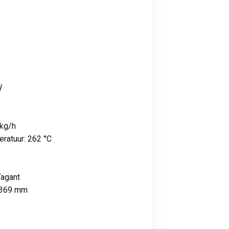
W
 kg/h
ratuur: 262 °C
Tagant
 1369 mm