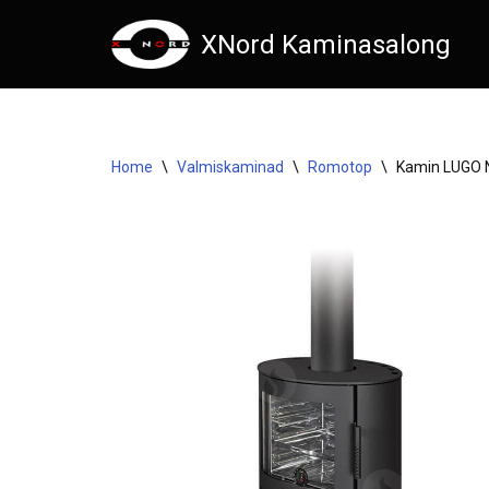
XNord Kaminasalong
Skip
to
content
Home
\
Valmiskaminad
\
Romotop
\
Kamin LUGO N