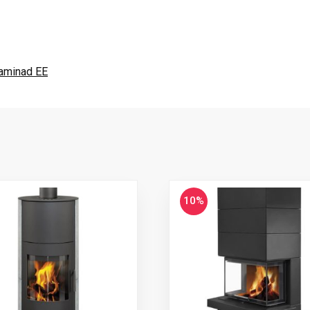
kaminad EE
10%