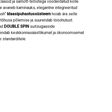
aasid ja šamott-tellistega vooderdatud kolle
ele avaneb kaminauks, elegantne integreeritud
wash“
klaasipuhastussüsteem
hoiab ära selle
 tõhusa põlemise ja suurendab tööohutust.
tud
DOUBLE SPIN
suitsugaaside
 tähendab keskkonnasäästlikumat ja ökonoomsemat
 standarditele.