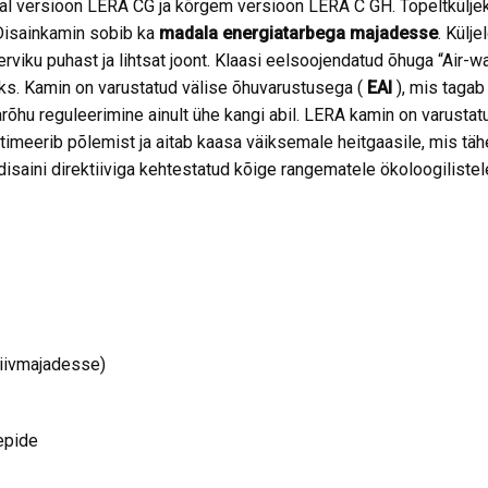
 versioon LERA CG ja kõrgem versioon LERA C GH. Topeltküljekl
Disainkamin sobib ka
madala energiatarbega majadesse
. Külj
terviku puhast ja lihtsat joont. Klaasi eelsoojendatud õhuga “Air-
s. Kamin on varustatud välise õhuvarustusega (
EAI
), mis tagab
rõhu reguleerimine ainult ühe kangi abil. LERA kamin on varusta
ptimeerib põlemist ja aitab kaasa väiksemale heitgaasile, mis
saini direktiiviga kehtestatud kõige rangematele ökoloogilistele
iivmajadesse)
epide