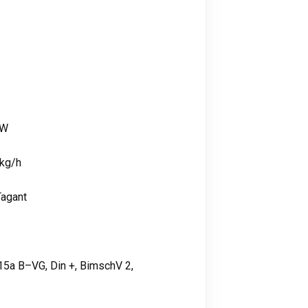
kW
 kg/h
Tagant
15a B–VG, Din +, BimschV 2,