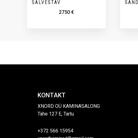
SALVESTAV
SAN
2750
€
KONTAKT
XNORD OÜ KAMINASALONG
Tähe 127 E, Tartu
+372 566 15954