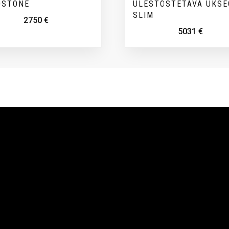
DSTONE
ÜLESTÕSTETAVA UKSE
SLIM
2750
€
5031
€