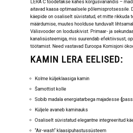
LERA C toodetakse kahes kõrgusvariandis – madal
aitavad kaasa optimaalsele põlemisprotsessile. 
käepide on osaliselt süvistatud, et mitte rikkuda 
määrdumise, muutes hoolduse tunduvalt lihtsamak
Välisvooder on looduskivist. Primaar- ja sekundaa
kanalisüsteemiga, mis suurendab efektiivsust, o
töötamist. Need vastavad Euroopa Komisjoni ökodi
KAMIN LERA EELISED:
Kolme küljeklaasiga kamin
Šamottist kolle
Sobib madala energiatarbega majadesse
(
pass
Küljele avaneb kaminauks
Osaliselt süvistatud elegantne integreeritud kä
“Air-wash“ klaasipuhastussüsteem