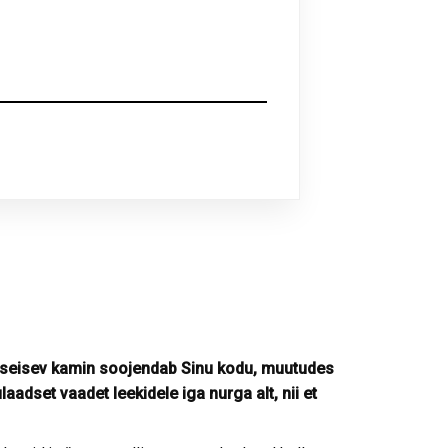
diseisev kamin soojendab Sinu kodu, muutudes
adset vaadet leekidele iga nurga alt, nii et