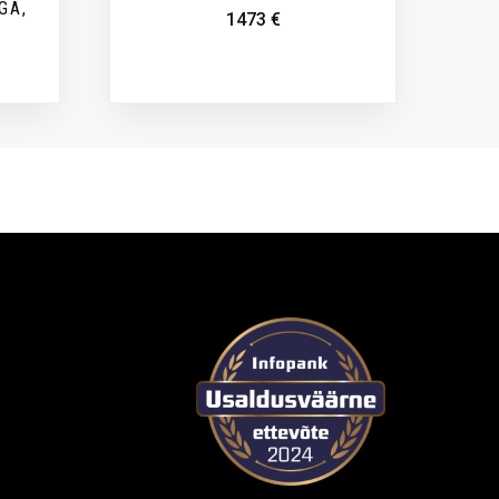
GA,
1473
€