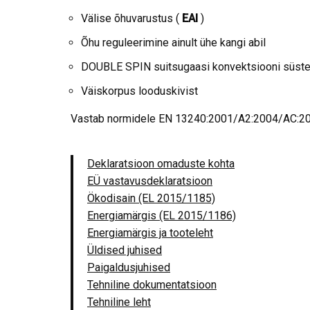
Välise õhuvarustus (
EAI
)
Õhu reguleerimine ainult ühe kangi abil
DOUBLE SPIN suitsugaasi konvektsiooni süst
Väiskorpus looduskivist
Vastab normidele EN 13240:2001/A2:2004/AC:200
Deklaratsioon omaduste kohta
EÜ vastavusdeklaratsioon
Ökodisain (EL 2015/1185)
Energiamärgis (EL 2015/1186)
Energiamärgis ja tooteleht
Üldised juhised
Paigaldusjuhised
Tehniline dokumentatsioon
Tehniline leht