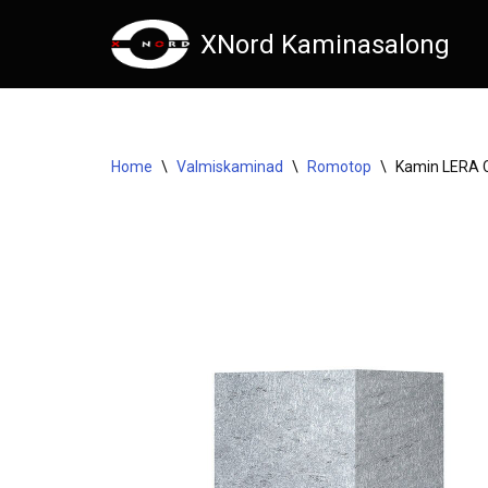
XNord Kaminasalong
Skip
to
content
Home
\
Valmiskaminad
\
Romotop
\
Kamin LERA C