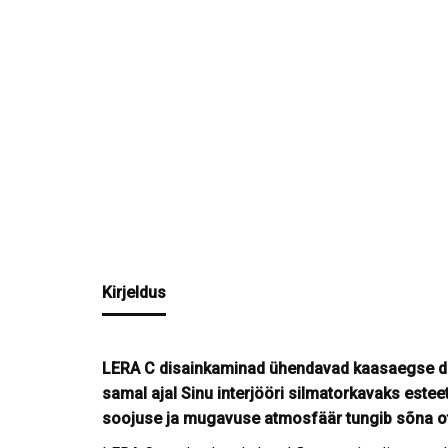
Kirjeldus
LERA C disainkaminad ühendavad kaasaegse disa
samal ajal Sinu interjööri silmatorkavaks estee
soojuse ja mugavuse atmosfäär tungib sõna ot