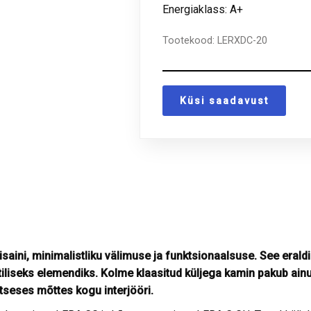
Energiaklass: A+
Tootekood:
LERXDC-20
Küsi saadavust
ini, minimalistliku välimuse ja funktsionaalsuse. See eral
tiliseks elemendiks. Kolme klaasitud küljega kamin pakub ainula
seses mõttes kogu interjööri.