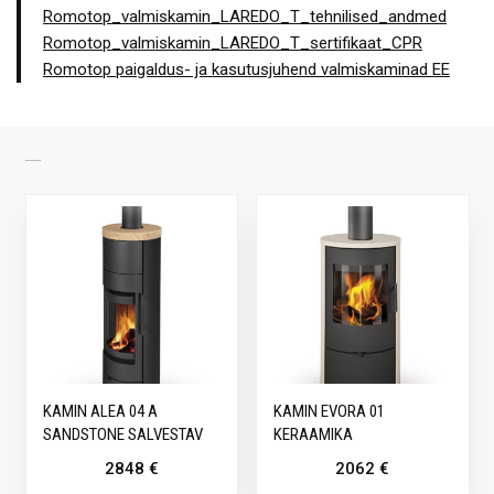
Romotop_valmiskamin_LAREDO_T_tehnilised_andmed
Romotop_valmiskamin_LAREDO_T_sertifikaat_CPR
Romotop paigaldus- ja kasutusjuhend valmiskaminad EE
SARNASED TOOTED
KAMIN ALEA 04 A
KAMIN EVORA 01
SANDSTONE SALVESTAV
KERAAMIKA
2848
€
2062
€