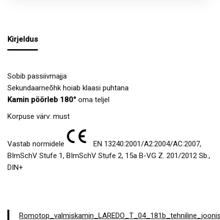
Kirjeldus
Sobib passiivmajja
Sekundaarneõhk hoiab klaasi puhtana
Kamin pöörleb 180°
oma teljel
Korpuse värv: must
Vastab normidele
EN 13240:2001/A2:2004/AC:2007,
BImSchV Stufe 1, BImSchV Stufe 2, 15a B-VG Z. 201/2012 Sb.,
DIN+
Romotop_valmiskamin_LAREDO_T_04_181b_tehniline_jooni