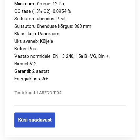
Miinimum tõmme: 12 Pa
CO tase (13% O2): 0.0954 %
Suitsutoru ühendus: Pealt
Suitsutoru ühenduse kõrgus: 863 mm
Klaasi kuju: Panoraam
Uks avaneb: Küljele
Kütus: Puu
Vastab normidele: EN 13 240, 15a B–VG, Din +,
BimschV 2
Garantii: 2 aastat
Energiaklass: A+
Tootekood:
LAREDO T 04
Küsi saadavust