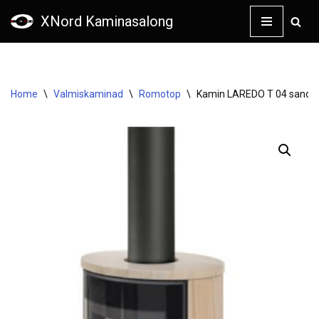
XNord Kaminasalong
Skip
to
content
Home
\
Valmiskaminad
\
Romotop
\
Kamin LAREDO T 04 sands