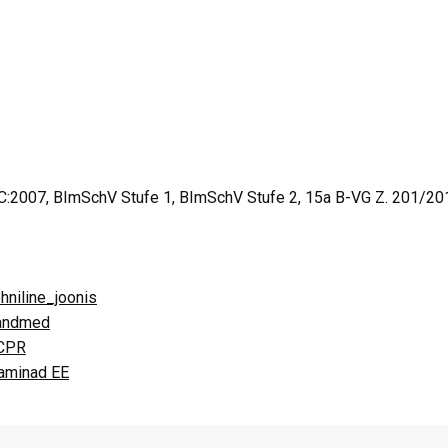
:2007, BImSchV Stufe 1, BImSchV Stufe 2, 15a B-VG Z. 201/201
iline_joonis
andmed
_CPR
kaminad EE