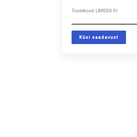
Tootekood:
LAREDO 01
Küsi saadavust