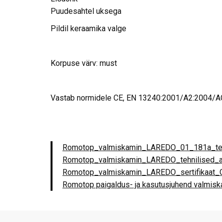
Puudesahtel uksega
Pildil keraamika valge
Korpuse värv: must
Vastab normidele CE, EN 13240:2001/A2:2004/AC
Romotop_valmiskamin_LAREDO_01_181a_tehn
Romotop_valmiskamin_LAREDO_tehnilised_
Romotop_valmiskamin_LAREDO_sertifikaat
Romotop paigaldus- ja kasutusjuhend valmis