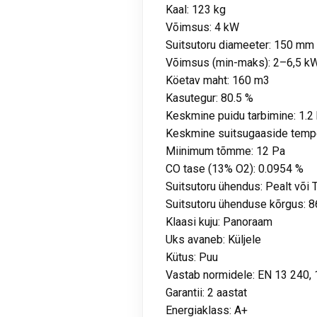
Kaal: 123 kg
Võimsus: 4 kW
Suitsutoru diameeter: 150 mm
Võimsus (min-maks): 2–6,5 k
Köetav maht: 160 m3
Kasutegur: 80.5 %
Keskmine puidu tarbimine: 1.2
Keskmine suitsugaaside tempe
Miinimum tõmme: 12 Pa
CO tase (13% O2): 0.0954 %
Suitsutoru ühendus: Pealt või 
Suitsutoru ühenduse kõrgus: 
Klaasi kuju: Panoraam
Uks avaneb: Küljele
Kütus: Puu
Vastab normidele: EN 13 240, 
Garantii: 2 aastat
Energiaklass: A+