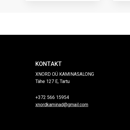
KONTAKT
XNORD OÜ KAMINASALONG
Tähe 127 E, Tartu
+372 566 15954
xnordkaminad@gmail.com