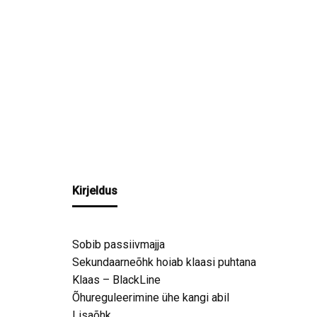
Kirjeldus
Sobib passiivmajja
Sekundaarneõhk hoiab klaasi puhtana
Klaas – BlackLine
Õhureguleerimine ühe kangi abil
Lisaõhk