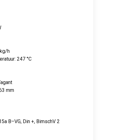
W
 kg/h
ratuur: 247 °C
Tagant
863 mm
15a B–VG, Din +, BimschV 2