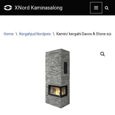
XNord Kaminasalong
Skip
to
content
Home
\
Kergahjud Nordpeis
\
Kamin/ kergahi Davos A Stone süd