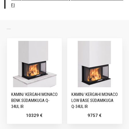
FI
SARNASED TOOTED
KAMIN/ KERGAHI MONACO
KAMIN/ KERGAHI MONACO
BENK SÜDAMIKUGA Q-
LOW BASE SÜDAMIKUGA
34UL IR
Q-34UL IR
10329
€
9757
€