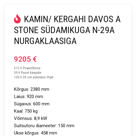
KAMIN/ KERGAHI DAVOS A
STONE SÜDAMIKUGA N-29A
NURGAKLAASIGA
9205
€
512 € PowerStone
39 € Puust käepide
130 € 20 cm pikendus High
Kõrgus: 2380 mm
Laius: 920 mm
Sügavus: 600 mm
Kaal: 750 kg
Võimsus: 8,9 kW
Suitsutoru diameeter: 150 mm
Ukse kõrgus: 458 mm