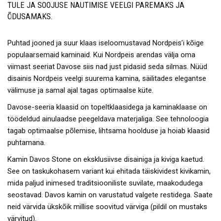
TULE JA SOOJUSE NAUTIMISE VEELGI PAREMAKS JA
ÕDUSAMAKS.
Puhtad jooned ja suur klaas iseloomustavad Nordpeis’i kõige
populaarsemaid kaminaid. Kui Nordpeis arendas välja oma
viimast seeriat Davose siis nad just pidasid seda silmas. Nüüd
disainis Nordpeis veelgi suurema kamina, säilitades elegantse
välimuse ja samal ajal tagas optimaalse küte.
Davose-seeria klaasid on topeltklaasidega ja kaminaklaase on
töödeldud ainulaadse peegeldava materjaliga. See tehnoloogia
tagab optimaalse põlemise, lihtsama hoolduse ja hoiab klaasid
puhtamana.
Kamin Davos Stone on eksklusiivse disainiga ja kiviga kaetud.
See on taskukohasem variant kui ehitada täiskividest kivikamin,
mida paljud inimesed traditsiooniliste suvilate, maakodudega
seostavad. Davos kamin on varustatud valgete restidega. Saate
neid värvida ükskõik millise soovitud värviga (pildil on mustaks
värvitud).