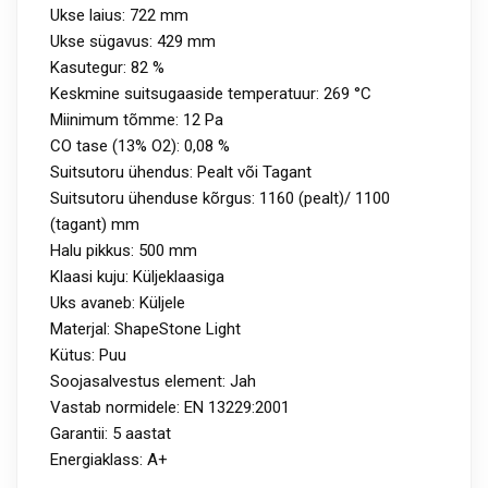
Ukse laius: 722 mm
Ukse sügavus: 429 mm
Kasutegur: 82 %
Keskmine suitsugaaside temperatuur: 269 °C
Miinimum tõmme: 12 Pa
CO tase (13% O2): 0,08 %
Suitsutoru ühendus: Pealt või Tagant
Suitsutoru ühenduse kõrgus: 1160 (pealt)/ 1100
(tagant) mm
Halu pikkus: 500 mm
Klaasi kuju: Küljeklaasiga
Uks avaneb: Küljele
Materjal: ShapeStone Light
Kütus: Puu
Soojasalvestus element: Jah
Vastab normidele: EN 13229:2001
Garantii: 5 aastat
Energiaklass: A+