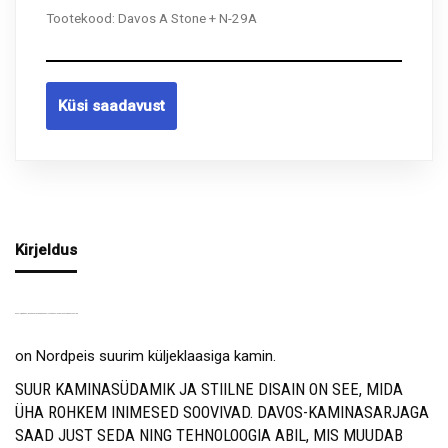
Tootekood:
Davos A Stone + N-29A
Küsi saadavust
Kirjeldus
KAMIN/ KERGAHI DAVOS A STONE KOOS KAMINASÜDAMIKUGA N-29A NURGAKLAASIGA
on Nordpeis suurim küljeklaasiga kamin.
SUUR KAMINASÜDAMIK JA STIILNE DISAIN ON SEE, MIDA
ÜHA ROHKEM INIMESED SOOVIVAD. DAVOS-KAMINASARJAGA
SAAD JUST SEDA NING TEHNOLOOGIA ABIL, MIS MUUDAB