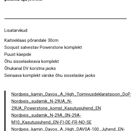
Lisatarvikud:
Kaitseklaas põrandale 30cm
Soojust salvestav Powerstone komplekt
Puust käepide
Õhu sisselaskeava komplekt
Õhukanal DV korstna jaoks
Seinaava komplekt värske õhu sisselaske jaoks
Nordpeis_kamin_Davos_A_High_Toimivusdeklaratsioon_DoP
Nordpeis_sudamik_N-29UA_N-
29UA_Powerstone_kompl_Kasutusjuhend_EN
Nordpeis_sudamik_N-29A_0N-29A-
M10_Kasutusjuhend_EN-FI-DE-FR-NO-SE
Nordpeis_kamin_Davos_A_High_DAV0A-100_Juhend_EN-