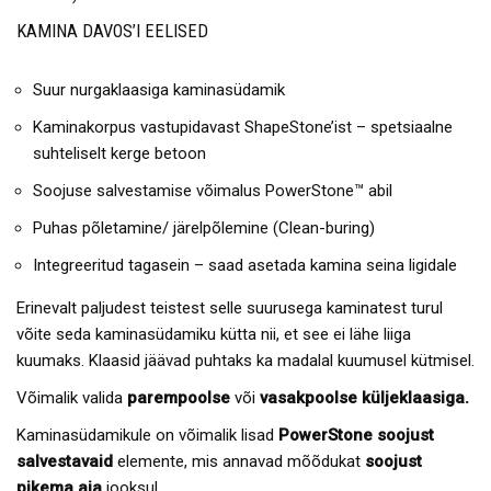
KAMINA DAVOS’I EELISED
Suur nurgaklaasiga kaminasüdamik
Kaminakorpus vastupidavast ShapeStone’ist – spetsiaalne
suhteliselt kerge betoon
Soojuse salvestamise võimalus PowerStone™ abil
Puhas põletamine/ järelpõlemine (Clean-buring)
Integreeritud tagasein – saad asetada kamina seina ligidale
Erinevalt paljudest teistest selle suurusega kaminatest turul
võite seda kaminasüdamiku kütta nii, et see ei lähe liiga
kuumaks. Klaasid jäävad puhtaks ka madalal kuumusel kütmisel.
Võimalik valida
parempoolse
või
vasakpoolse küljeklaasiga.
Kaminasüdamikule on võimalik lisad
PowerStone soojust
salvestavaid
elemente, mis annavad mõõdukat
soojust
pikema aja
jooksul.