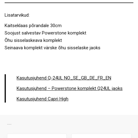
Lisatarvikud:
Kaitseklaas põrandale 30cm
Soojust salvestav Powerstone komplekt
Õhu sisselaskeava komplekt
Seinaava komplekt värske õhu sisselaske jaoks
Kasutusjuhend Q-24UL NO_SE_GB_DE_FR_EN
Kasutusjuhend – Powerstone komplekt Q24UL jaoks
Kasutusjuhend Capri High
SARNASED TOOTED