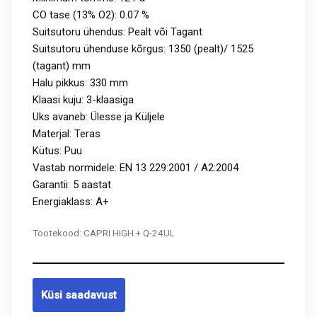
CO tase (13% O2): 0.07 %
Suitsutoru ühendus: Pealt või Tagant
Suitsutoru ühenduse kõrgus: 1350 (pealt)/ 1525
(tagant) mm
Halu pikkus: 330 mm
Klaasi kuju: 3-klaasiga
Uks avaneb: Ülesse ja Küljele
Materjal: Teras
Kütus: Puu
Vastab normidele: EN 13 229:2001 / A2:2004
Garantii: 5 aastat
Energiaklass: A+
Tootekood:
CAPRI HIGH + Q-24UL
Küsi saadavust