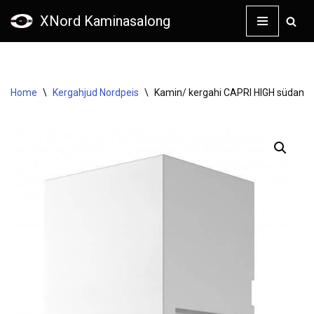
XNord Kaminasalong
Skip
to
content
Home
\
Kergahjud Nordpeis
\
Kamin/ kergahi CAPRI HIGH südami