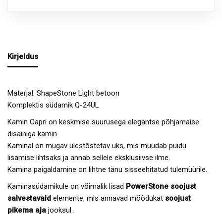
Kirjeldus
Materjal: ShapeStone Light betoon
Komplektis südamik Q-24UL
Kamin Capri on keskmise suurusega elegantse põhjamaise
disainiga kamin.
Kaminal on mugav ülestõstetav uks, mis muudab puidu
lisamise lihtsaks ja annab sellele eksklusiivse ilme.
Kamina paigaldamine on lihtne tänu sisseehitatud tulemüürile.
Kaminasüdamikule on võimalik lisad
PowerStone soojust
salvestavaid
elemente, mis annavad mõõdukat
soojust
pikema aja
jooksul.