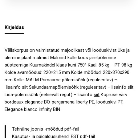
Kirjeldus
Väliskorpus on valmistatud majoolikast või looduskivist Uks ja
ülemine plaat malmist Malmist kolle koos järelpõlemise
süsteemiga Kuumakindel klaas kuni 750° Kaal: 85 kg – PT 98 kg
Kolde avamõõdud: 220×215 mm Kolde mõõdud: 220x370x290
mm Kolle: MALM Primaarne põlemisõhk (reguleeritav) –
lisainfo
siit
Sekundaarnepõlemisõhk (reguleeritav) – lisainfo
siit
Lisa-põlemisõhk (eelnevalt regul.) – lisainfo
siit
Kopruse värv :
bordeaux elegance BO, pergamena liberty PE, looduskivi PT,
Elegance bianco infinity BIN
Tehniline joonis -mõõdud pdf-fail
Kasutus- ja paigaldusjuhend: EST pdf-fail