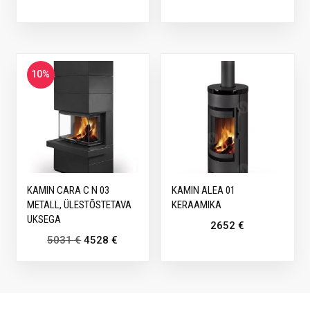
10%
KAMIN CARA C N 03
KAMIN ALEA 01
METALL, ÜLESTÕSTETAVA
KERAAMIKA
UKSEGA
2652
€
5031
€
4528
€