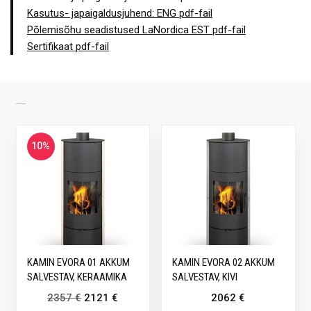
Kasutus- japaigaldusjuhend: ENG pdf-fail
Põlemisõhu seadistused LaNordica EST pdf-fail
Sertifikaat pdf-fail
SARNASED TOOTED
10%
KAMIN EVORA 01 AKKUM
KAMIN EVORA 02 AKKUM
SALVESTAV, KERAAMIKA
SALVESTAV, KIVI
2357
€
2121
€
2062
€