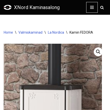
XNord Kaminasalong
Skip
to
content
Home
\
Valmiskaminad
\
La Nordica
\
Kamin FEDORA