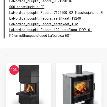
LaNordica_puupliit_Fedora_007199058-
000_tootekirjeldus_EE
LaNordica_puupliit_Fedora_7192700_02_Kasutusjuhend_EN
LaNordica_puupliit_Fedora_sertifikaat_13240
LaNordica_puupliit_Fedora_sertifikaat_TUV
LaNordica_puupliit_Fedora_199_sertifikaat_DOP_01
Põlemisõhuseadistused LaNordica EST
SARNASED TOOTED
10%