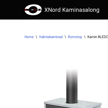
XNord Kaminasalong
Skip
to
content
Home
\
Valmiskaminad
\
Romotop
\
Kamin ALEDO 