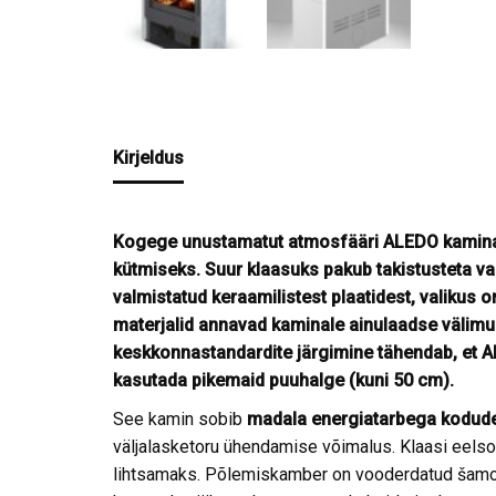
Kirjeldus
Kogege unustamatut atmosfääri ALEDO kaminaga
kütmiseks. Suur klaasuks pakub takistusteta v
valmistatud keraamilistest plaatidest, valikus o
materjalid annavad kaminale ainulaadse välimu
keskkonnastandardite järgimine tähendab, et 
kasutada pikemaid puuhalge (kuni 50 cm).
See kamin sobib
madala energiatarbega kodud
väljalasketoru ühendamise võimalus. Klaasi eels
lihtsamaks. Põlemiskamber on vooderdatud šamott