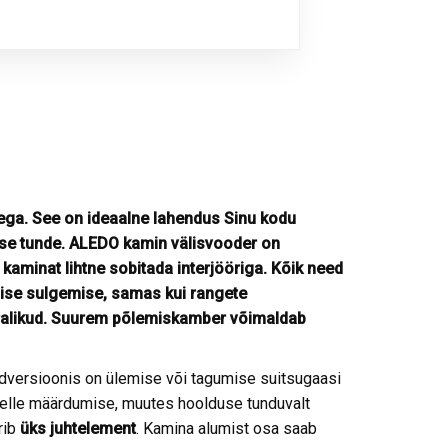
ga. See on ideaalne lahendus Sinu kodu
base tunde. ALEDO kamin välisvooder on
n kaminat lihtne sobitada interjööriga. Kõik need
lise sulgemise, samas kui rangete
bralikud. Suurem põlemiskamber võimaldab
rdversioonis on ülemise või tagumise suitsugaasi
selle määrdumise, muutes hoolduse tunduvalt
rib
üks juhtelement
. Kamina alumist osa saab