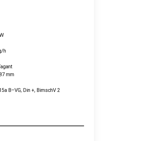
kW
g/h
Tagant
787 mm
15a B–VG, Din +, BimschV 2