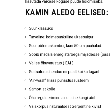
kasutada väikese koguse puude hoidmiseks.
KAMIN ALEDO EELISED:
Suur klaasuks
Turvaline: kolmepunktiline uksesulgur
Suur põlemiskamber, kuni 50 cm puuhalud.
Sobib madala energiatarbega majadesse (pass
Välise õhuvarustus ( EAI )
Suitsutoru ühendus nii pealt kui ka tagant
“Air-wash“ klaasipuhastussüsteem
Šamottist kolle
Õhu reguleerimine ainult ühe kangi abil
Väiskorpus naturaalsest Serpentine kivist