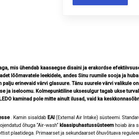
, mis ühendab kaasaegse disaini ja erakordse efektiivsuse
aadet lõõmavatele leekidele, andes Sinu ruumile sooja ja hu
n palju erinevaid värvi glasuure. Tänu suurele värvi valikule o
se ja iseloomu. Kolmepunktiline uksesulgur tagab ukse turva
ALEDO kaminad pole mitte ainult ilusad, vaid ka keskkonnasõ
esse
. Kamin sisaldab
EAI
(External Air Intake) süsteemi. Standa
oojendatud õhuga “Air-wash“
klaasipuhastussüsteem
hoiab ära 
ist plaatidega. Primaarset ja sekundaarset õhuvõtuava regulee