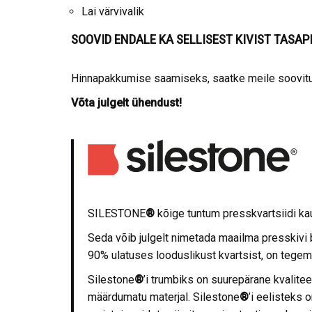
Lai värvivalik
SOOVID ENDALE KA SELLISEST KIVIST TASA
Hinnapakkumise saamiseks, saatke meile soovitud
Võta julgelt ühendust!
SILESTONE
®
kõige tuntum presskvartsiidi k
Seda võib julgelt nimetada maailma presskivi 
90% ulatuses looduslikust kvartsist, on tegem
Silestone
®
’i trumbiks on suurepärane kvaliteet
määrdumatu materjal. Silestone
®
’i eelisteks 