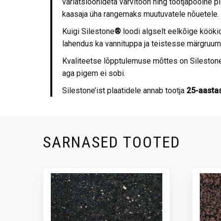
variatsioonideta värvitoon ning tootjapoolne pi
kaasaja üha rangemaks muutuvatele nõuetele.
Kuigi Silestone
®
loodi algselt eelkõige kööki
lahendus ka vannituppa ja teistesse märgruu
Kvaliteetse lõpptulemuse mõttes on Sileston
aga pigem ei sobi.
Silestone’ist plaatidele annab tootja
25-aastas
SARNASED TOOTED