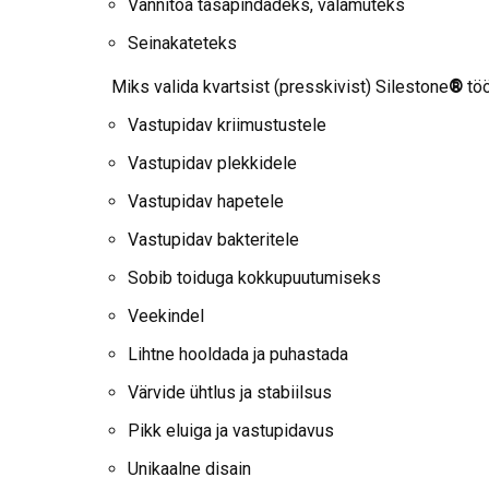
Vannitoa tasapindadeks, valamuteks
Seinakateteks
Miks valida kvartsist (presskivist) Silestone
®
töö
Vastupidav kriimustustele
Vastupidav plekkidele
Vastupidav hapetele
Vastupidav bakteritele
Sobib toiduga kokkupuutumiseks
Veekindel
Lihtne hooldada ja puhastada
Värvide ühtlus ja stabiilsus
Pikk eluiga ja vastupidavus
Unikaalne disain