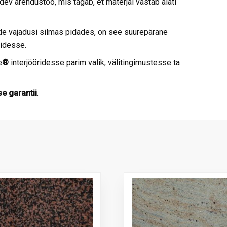
dev arendustöö, mis tagab, et materjal vastab alati
de vajadusi silmas pidades, on see suurepärane
midesse.
e
®
interjööridesse parim valik, välitingimustesse ta
e garantii
.