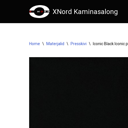
XNord Kaminasalong
Skip
to
content
Home
\
Materjalid
\
Presskivi
\
Iconic Black Iconic 