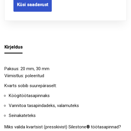
Küsi saadavust
Kirjeldus
Paksus: 20 mm, 30 mm
Viimistlus: poleeritud
Kvarts sobib suurepäraselt:
Köögitöötasapinnaks
Vannitoa tasapindadeks, valamuteks
Seinakateteks
Miks valida kvartsist (presskivist) Silestone
®
töötasapinnad?