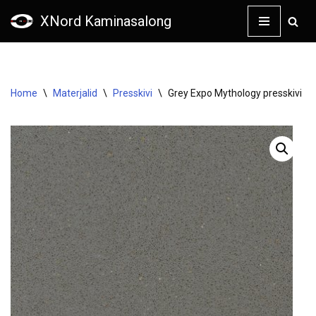
XNord Kaminasalong
Skip
to
content
Home
\
Materjalid
\
Presskivi
\
Grey Expo Mythology presskivi