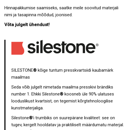
Hinnapakkumise saamiseks, saatke meile soovitud materjali
nimi ja tasapinna mõõdud, joonised.
Võta julgelt ühendust!
SILESTONE
®
kõige tuntum presskvartsiidi kaubamärk
maailmas
Seda võib julgelt nimetada maailma presskivi brändiks
number 1. Ehkki Silestone
®
koosneb üle 90% ulatuses
looduslikust kvartsist, on tegemist kõrgtehnoloogilise
kunstmaterjaliga.
Silestone
®
’i trumbiks on suurepärane kvaliteet: see on
tugev, kergelt hooldatav ja praktiliselt määrdumatu materjal.