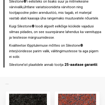
Silestone
®
’i eelisteks on lisaks suur ja mitmekesine
värvivalik,ühtlane variatsioonideta värvitoon ning
tootjapoolne pidev arendustöö, mis tagab, et materjal
vastab alati kaasaja üha rangemaks muutuvatele nõuetele.
Kuigi Silestone
®
loodi algselt eelkõige köökide vajadusi
silmas pidades, on see suurepärane lahendus ka vannituppa
ja teistesse märgruumidesse.
Kvaliteetse lõpptulemuse mõttes on Silestone
®
interjööridesse parim valik, välitingimustesse ta aga pigem
ei sobi.
Silestone’ist plaatidele annab tootja
25-aastase garantii
.
SARNASED TOOTED