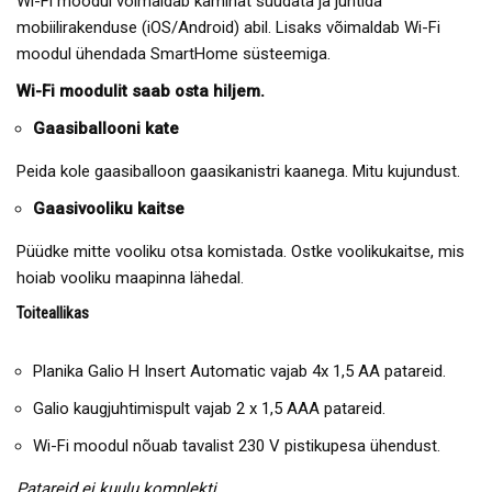
Wi-Fi moodul võimaldab kaminat süüdata ja juhtida
mobiilirakenduse (iOS/Android) abil. Lisaks võimaldab Wi-Fi
moodul ühendada SmartHome süsteemiga.
Wi-Fi moodulit saab osta hiljem.
Gaasiballooni kate
Peida kole gaasiballoon gaasikanistri kaanega. Mitu kujundust.
Gaasivooliku kaitse
Püüdke mitte vooliku otsa komistada. Ostke voolikukaitse, mis
hoiab vooliku maapinna lähedal.
Toiteallikas
Planika Galio H Insert Automatic vajab 4x 1,5 AA patareid.
Galio kaugjuhtimispult vajab 2 x 1,5 AAA patareid.
Wi-Fi moodul nõuab tavalist 230 V pistikupesa ühendust.
Patareid ei kuulu komplekti.