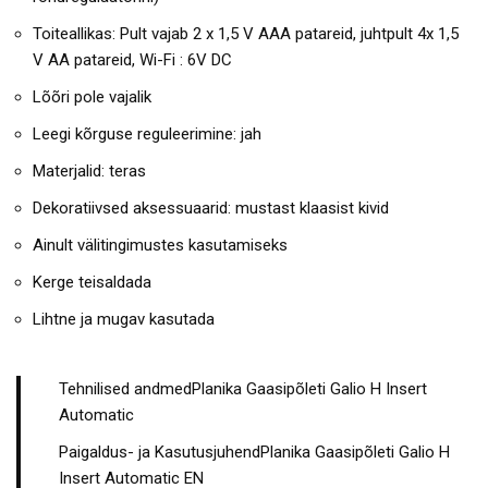
Toiteallikas: Pult vajab 2 x 1,5 V AAA patareid, juhtpult 4x 1,5
V AA patareid, Wi-Fi : 6V DC
Lõõri pole vajalik
Leegi kõrguse reguleerimine: jah
Materjalid: teras
Dekoratiivsed aksessuaarid: mustast klaasist kivid
Ainult välitingimustes kasutamiseks
Kerge teisaldada
Lihtne ja mugav kasutada
Tehnilised andmedPlanika Gaasipõleti Galio H Insert
Automatic
Paigaldus- ja KasutusjuhendPlanika Gaasipõleti Galio H
Insert Automatic EN