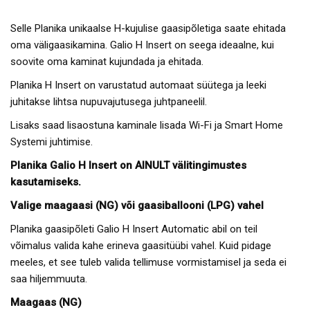
Selle Planika unikaalse H-kujulise gaasipõletiga saate ehitada
oma väligaasikamina. Galio H Insert on seega ideaalne, kui
soovite oma kaminat kujundada ja ehitada.
Planika H Insert on varustatud automaat süütega ja leeki
juhitakse lihtsa nupuvajutusega juhtpaneelil.
Lisaks saad lisaostuna kaminale lisada Wi-Fi ja Smart Home
Systemi juhtimise.
Planika Galio H Insert on AINULT välitingimustes
kasutamiseks.
Valige maagaasi (NG) või gaasiballooni (LPG) vahel
Planika gaasipõleti Galio H Insert Automatic abil on teil
võimalus valida kahe erineva gaasitüübi vahel. Kuid pidage
meeles, et see tuleb valida tellimuse vormistamisel ja seda ei
saa hiljemmuuta.
Maagaas (NG)