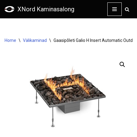
XNord Kaminasalong
Skip
to
content
Home
\
Välikaminad
\
Gaasipõleti Galio H Insert Automatic Outdo