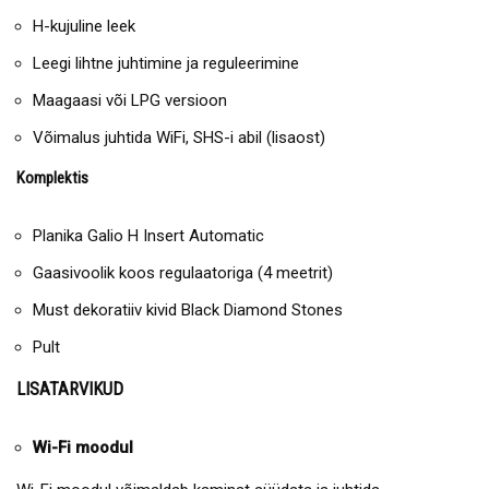
H-kujuline leek
Leegi lihtne juhtimine ja reguleerimine
Maagaasi või LPG versioon
Võimalus juhtida WiFi, SHS-i abil (lisaost)
Komplektis
Planika Galio H Insert Automatic
Gaasivoolik koos regulaatoriga (4 meetrit)
Must dekoratiiv kivid Black Diamond Stones
Pult
LISATARVIKUD
Wi-Fi moodul