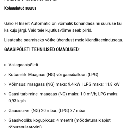
Kohandatud suurus
Galio H Insert Automatic on võimalik kohandada nii suuruse kui
ka kuju järgi. Vaid teie kujutlusvõime seab piirid.
Lisateabe saamiseks võtke ühendust meie klienditeenindusega.
GAASIPÕLETI TEHNILISED OMADUSED:
Välisgaasipõleti
Kütuseliik: Maagaas (NG) või gaasiballoon (LPG)
Võimsus: maagaas (NG) maks: 9,4 kW | LPG maks: 11,8 kW
Gaasi tarbimine: maagaas (NG) maks: 1.0 m³/h; LPG maks:
0,93 kg/h
Gaasisurve: (NG) 20 mbar; (LPG) 37 mbar
Gaasivooliku kogupikkus: 4 meetrit (mõõdetuna klapist
rõhuregulaatorini)