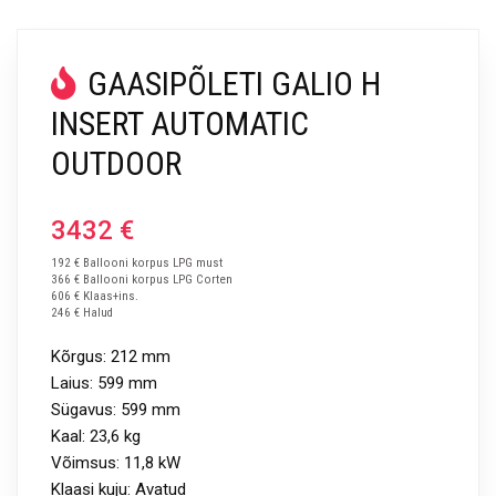
GAASIPÕLETI GALIO H
INSERT AUTOMATIC
OUTDOOR
3432
€
192 € Ballooni korpus LPG must
366 € Ballooni korpus LPG Corten
606 € Klaas+ins.
246 € Halud
Kõrgus: 212 mm
Laius: 599 mm
Sügavus: 599 mm
Kaal: 23,6 kg
Võimsus: 11,8 kW
Klaasi kuju: Avatud