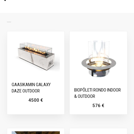
SARNASED TOOTED
GAASIKAMIN GALAXY
BIOPÕLETI RONDO INDOOR
DAZE OUTDOOR
& OUTDOOR
4500
€
576
€