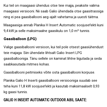
Kui teil on maagaasi ühendus otse teie majja, peaksite valima
maagaasi versiooni. Nii saab Galio ühendada otse gaasitrassiga
ning ei pea gaasiballooni aeg-ajalt vahetama ja uuesti täitma.
Maagaasiga annab Planika H Insert Automatic soojusefekti kuni
9,4 kW ja selle maksimaalne gaasikulu on 1,0 m³ tunnis.
Gaasiballoon (LPG)
Valige gaasiballooni versioon, kui teil pole otsest gaasiühendust
teie majaga. Siin ühendate lihtsalt Galio Insert LPG
gaasiballooniga. Tänu sellele on kaminat lihtne liigutada ja seda
saabkasutada mitmes kohas.
Gaasiballooni peitmiseks võite osta gaasiballooni korpuse.
Planika Galio H Inserti gaasiballooni versiooniga suudab see
teha kuni 11,8 kW soojusefekti ja kasutab maksimaalselt 0,93
kg gaasi tunnis.
GALIO H INSERT AUTOMATIC OUTDOOR ABIL SAATE: