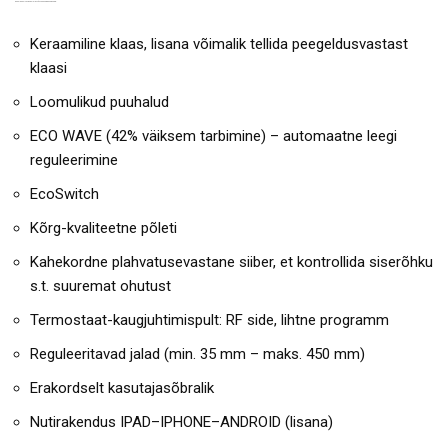
GAASIKAMINA TRUE VISION TÄHTSAMAD OMADUSED:
Keraamiline klaas, lisana võimalik tellida peegeldusvastast
klaasi
Loomulikud puuhalud
ECO WAVE (42% väiksem tarbimine) – automaatne leegi
reguleerimine
EcoSwitch
Kõrg-kvaliteetne põleti
Kahekordne plahvatusevastane siiber, et kontrollida siserõhku
s.t. suuremat ohutust
Termostaat-kaugjuhtimispult: RF side, lihtne programm
Reguleeritavad jalad (min. 35 mm – maks. 450 mm)
Erakordselt kasutajasõbralik
Nutirakendus IPAD–IPHONE–ANDROID (lisana)