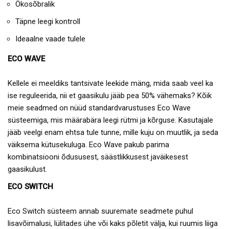
Ökosõbralik
Täpne leegi kontroll
Ideaalne vaade tulele
ECO WAVE
Kellele ei meeldiks tantsivate leekide mäng, mida saab veel ka
ise reguleerida, nii et gaasikulu jääb pea 50% vähemaks? Kõik
meie seadmed on nüüd standardvarustuses Eco Wave
süsteemiga, mis määrabära leegi rütmi ja kõrguse. Kasutajale
jääb veelgi enam ehtsa tule tunne, mille kuju on muutlik, ja seda
väiksema kütusekuluga. Eco Wave pakub parima
kombinatsiooni õdususest, säästlikkusest javäikesest
gaasikulust.
ECO SWITCH
Eco Switch süsteem annab suuremate seadmete puhul
lisavõimalusi, lülitades ühe või kaks põletit välja, kui ruumis liiga