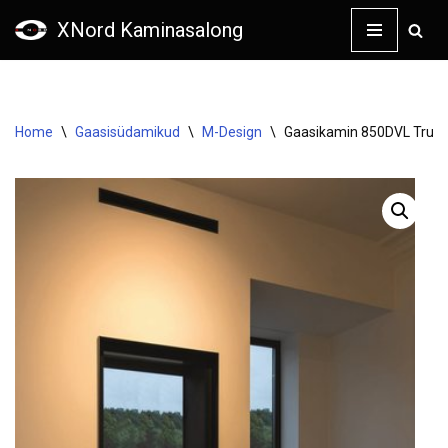
XNord Kaminasalong
Skip
to
content
Home
\
Gaasisüdamikud
\
M-Design
\
Gaasikamin 850DVL TrueV