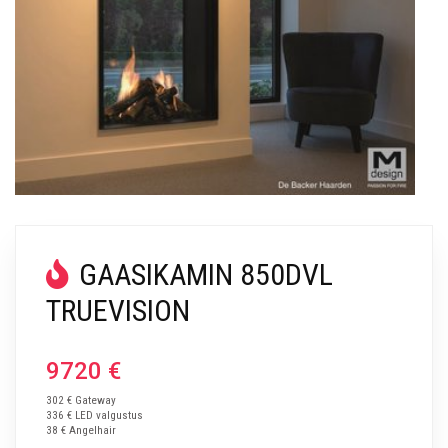
GAASIKAMIN 850DVL
TRUEVISION
9720
€
302 € Gateway
336 € LED valgustus
38 € Angelhair