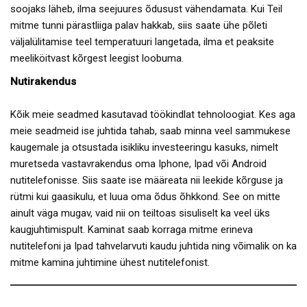
soojaks läheb, ilma seejuures õdusust vähendamata. Kui Teil
mitme tunni pärastliiga palav hakkab, siis saate ühe põleti
väljalülitamise teel temperatuuri langetada, ilma et peaksite
meeliköitvast kõrgest leegist loobuma.
Nutirakendus
Kõik meie seadmed kasutavad töökindlat tehnoloogiat. Kes aga
meie seadmeid ise juhtida tahab, saab minna veel sammukese
kaugemale ja otsustada isikliku investeeringu kasuks, nimelt
muretseda vastavrakendus oma Iphone, Ipad või Android
nutitelefonisse. Siis saate ise määreata nii leekide kõrguse ja
rütmi kui gaasikulu, et luua oma õdus õhkkond. See on mitte
ainult väga mugav, vaid nii on teiltoas sisuliselt ka veel üks
kaugjuhtimispult. Kaminat saab korraga mitme erineva
nutitelefoni ja Ipad tahvelarvuti kaudu juhtida ning võimalik on ka
mitme kamina juhtimine ühest nutitelefonist.