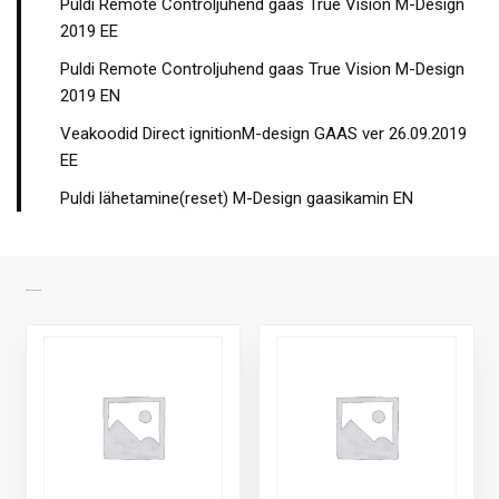
Puldi Remote Controljuhend gaas True Vision M-Design
2019 EE
Puldi Remote Controljuhend gaas True Vision M-Design
2019 EN
Veakoodid Direct ignitionM-design GAAS ver 26.09.2019
EE
Puldi lähetamine(reset) M-Design gaasikamin EN
SARNASED TOOTED