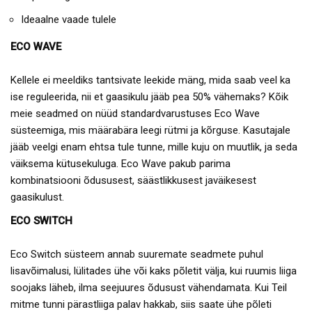
Ideaalne vaade tulele
ECO WAVE
Kellele ei meeldiks tantsivate leekide mäng, mida saab veel ka
ise reguleerida, nii et gaasikulu jääb pea 50% vähemaks? Kõik
meie seadmed on nüüd standardvarustuses Eco Wave
süsteemiga, mis määrabära leegi rütmi ja kõrguse. Kasutajale
jääb veelgi enam ehtsa tule tunne, mille kuju on muutlik, ja seda
väiksema kütusekuluga. Eco Wave pakub parima
kombinatsiooni õdususest, säästlikkusest javäikesest
gaasikulust.
ECO SWITCH
Eco Switch süsteem annab suuremate seadmete puhul
lisavõimalusi, lülitades ühe või kaks põletit välja, kui ruumis liiga
soojaks läheb, ilma seejuures õdusust vähendamata. Kui Teil
mitme tunni pärastliiga palav hakkab, siis saate ühe põleti