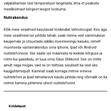
väljalülitamise teel temperatuuri langetada, ilma et peaksite
meeliköitvast kõrgest leegist loobuma.
Nutirakendus
Kõik meie seadmed kasutavad töökindlat tehnoloogiat. Kes aga
meie seadmeid ise juhtida tahab, saab minna veel sammukese
kaugemale ja otsustada isikliku investeeringu kasuks, nimelt
muretseda vastavrakendus oma Iphone, Ipad või Android
nutitelefonisse. Siis saate ise määreata nii leekide kõrguse ja
rütmi kui gaasikulu, et luua oma õdus õhkkond. See on mitte
ainult väga mugav, vaid nii on teiltoas sisuliselt ka veel üks
kaugjuhtimispult. Kaminat saab korraga mitme erineva
nutitelefoni ja Ipad tahvelarvuti kaudu juhtida ning võimalik on ka
mitme kamina juhtimine ühest nutitelefonist.
Koldetaust: