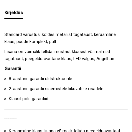
Kirjeldus
Standard varustus: koldes metallist tagataust, keraamiline
klaas, puude komplekt, pult
Lisana on võimalik tellida: mustast klaasist või malmist
tagataust, peegeldusvastane klaas, LED valgus, Angelhair.
Garantii
8-aastane garantii üldstruktuurile
2-aastane garantii sisemistele liikuvatele osadele
Klaasil pole garantiid
GAASIKAMINA TRUE VISION TÄHTSAMAD OMADUSED:
Keraamiline klaas, lisana võimalik tellida peegeldusvastast