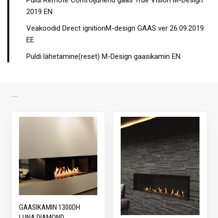
Puldi Remote Controljuhend gaas True Vision M-Design
2019 EN
Veakoodid Direct ignitionM-design GAAS ver 26.09.2019
EE
Puldi lähetamine(reset) M-Design gaasikamin EN
SARNASED TOOTED
GAASIKAMIN 1300DH
LUNA DIAMOND