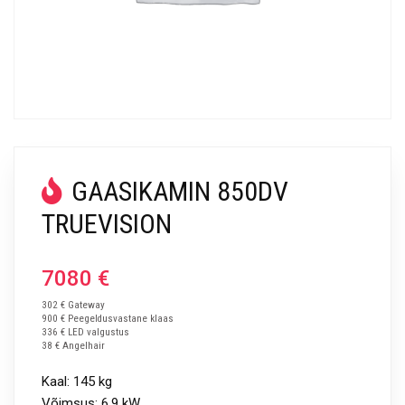
GAASIKAMIN 850DV
TRUEVISION
7080
€
302 € Gateway
900 € Peegeldusvastane klaas
336 € LED valgustus
38 € Angelhair
Kaal: 145 kg
Võimsus: 6,9 kW