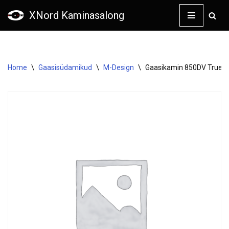
XNord Kaminasalong
Skip
to
content
Home
\
Gaasisüdamikud
\
M-Design
\
Gaasikamin 850DV TrueVi