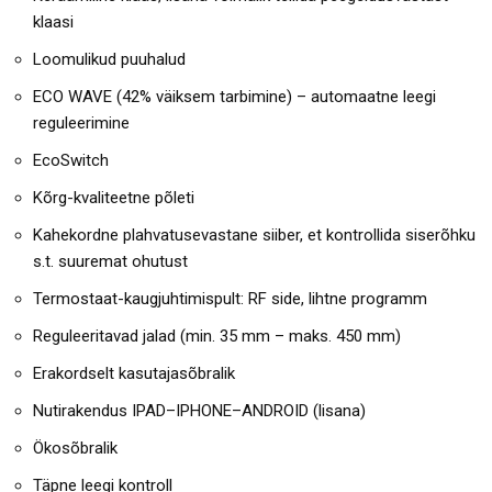
klaasi
Loomulikud puuhalud
ECO WAVE (42% väiksem tarbimine) – automaatne leegi
reguleerimine
EcoSwitch
Kõrg-kvaliteetne põleti
Kahekordne plahvatusevastane siiber, et kontrollida siserõhku
s.t. suuremat ohutust
Termostaat-kaugjuhtimispult: RF side, lihtne programm
Reguleeritavad jalad (min. 35 mm – maks. 450 mm)
Erakordselt kasutajasõbralik
Nutirakendus IPAD–IPHONE–ANDROID (lisana)
Ökosõbralik
Täpne leegi kontroll