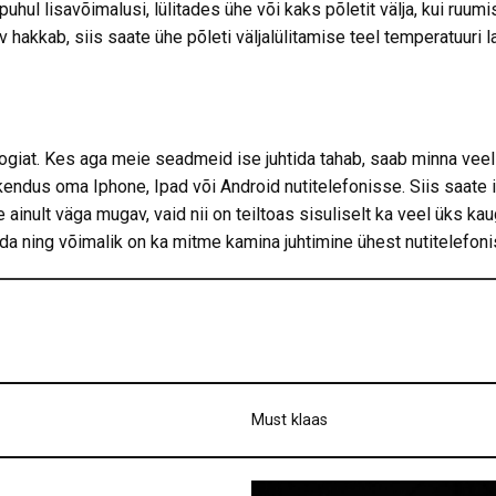
 lisavõimalusi, lülitades ühe või kaks põletit välja, kui ruumis
v hakkab, siis saate ühe põleti väljalülitamise teel temperatuuri 
giat. Kes aga meie seadmeid ise juhtida tahab, saab minna vee
ndus oma Iphone, Ipad või Android nutitelefonisse. Siis saate is
ainult väga mugav, vaid nii on teiltoas sisuliselt ka veel üks k
tida ning võimalik on ka mitme kamina juhtimine ühest nutitelefoni
Must klaas