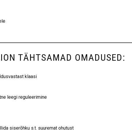
ele
SION TÄHTSAMAD OMADUSED:
eldusvastast klaasi
ne leegi reguleerimine
lida siserõhku s.t. suuremat ohutust