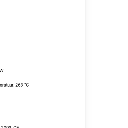
kW
ratuur: 263 °C
:2003, CE