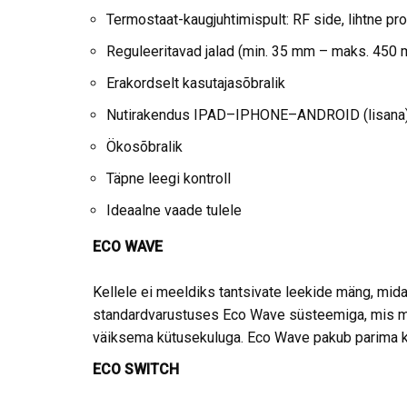
Termostaat-kaugjuhtimispult: RF side, lihtne p
Reguleeritavad jalad (min. 35 mm – maks. 450
Erakordselt kasutajasõbralik
Nutirakendus IPAD–IPHONE–ANDROID (lisana
Ökosõbralik
Täpne leegi kontroll
Ideaalne vaade tulele
ECO WAVE
Kellele ei meeldiks tantsivate leekide mäng, mid
standardvarustuses Eco Wave süsteemiga, mis määra
väiksema kütusekuluga. Eco Wave pakub parima ko
ECO SWITCH