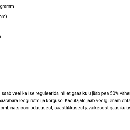
rogramm
 mm)
)
a saab veel ka ise reguleerida, nii et gaasikulu jääb pea 50% 
bära leegi rütmi ja kõrguse. Kasutajale jääb veelgi enam ehtsa t
mbinatsiooni õdususest, säästlikkusest javäikesest gaasikulus