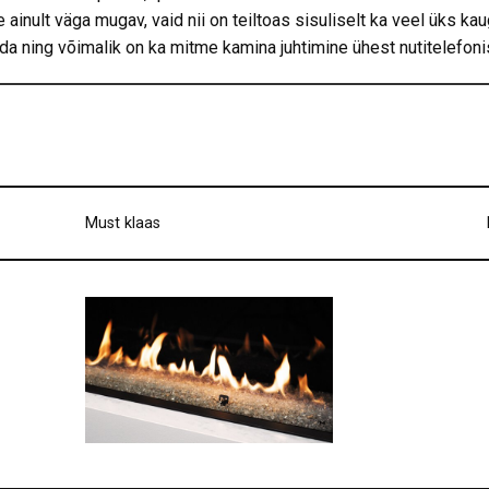
ainult väga mugav, vaid nii on teiltoas sisuliselt ka veel üks k
tida ning võimalik on ka mitme kamina juhtimine ühest nutitelefoni
Must klaas