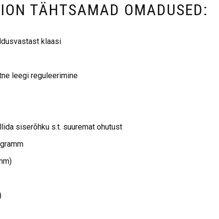
SION TÄHTSAMAD OMADUSED:
eldusvastast klaasi
ne leegi reguleerimine
lida siserõhku s.t. suuremat ohutust
rogramm
 mm)
)