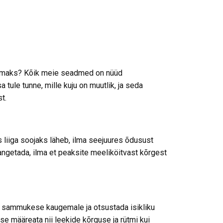
vähemaks? Kõik meie seadmed on nüüd
ule tunne, mille kuju on muutlik, ja seda
t.
 liiga soojaks läheb, ilma seejuures õdusust
langetada, ilma et peaksite meeliköitvast kõrgest
l sammukese kaugemale ja otsustada isikliku
e määreata nii leekide kõrguse ja rütmi kui