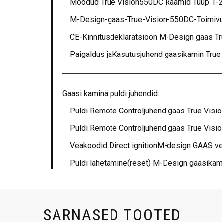
Mõõdud True Vision550DC Raamid Tüüp 1-
M-Design-gaas-True-Vision-550DC-Toimiv
CE-Kinnitusdeklaratsioon M-Design gaas Tr
Paigaldus jaKasutusjuhend gaasikamin Tru
Gaasi kamina puldi juhendid:
Puldi Remote Controljuhend gaas True Vis
Puldi Remote Controljuhend gaas True Vis
Veakoodid Direct ignitionM-design GAAS ve
Puldi lähetamine(reset) M-Design gaasikam
SARNASED TOOTED