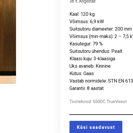
38 € Angelhair
Kaal: 120 kg
Võimsus: 6,9 kW
Suitsutoru diameeter: 200 mm
Võimsus (min-maks): 2 – 7,5 
Kasutegur: 79 %
Suitsutoru ühendus: Pealt
Klaasi kuju: 3-klaasiga
Uks avaneb: Kinnine
Kütus: Gaas
Vastab normidele: STN EN 613
Garantii: 8 aastat
Tootekood:
550DC TrueVision
Küsi saadavust