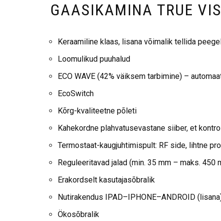
GAASIKAMINA TRUE VI
Keraamiline klaas, lisana võimalik tellida peeg
Loomulikud puuhalud
ECO WAVE (42% väiksem tarbimine) – automaat
EcoSwitch
Kõrg-kvaliteetne põleti
Kahekordne plahvatusevastane siiber, et kontrol
Termostaat-kaugjuhtimispult: RF side, lihtne p
Reguleeritavad jalad (min. 35 mm – maks. 450
Erakordselt kasutajasõbralik
Nutirakendus IPAD–IPHONE–ANDROID (lisana
Ökosõbralik