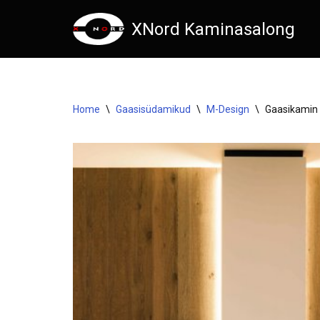
XNord Kaminasalong
Skip
to
content
Home
\
Gaasisüdamikud
\
M-Design
\
Gaasikamin 