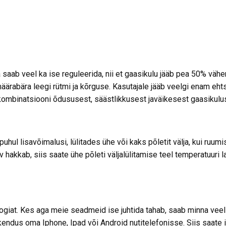
a saab veel ka ise reguleerida, nii et gaasikulu jääb pea 50% 
bära leegi rütmi ja kõrguse. Kasutajale jääb veelgi enam ehtsa t
mbinatsiooni õdususest, säästlikkusest javäikesest gaasikulus
 lisavõimalusi, lülitades ühe või kaks põletit välja, kui ruumis
v hakkab, siis saate ühe põleti väljalülitamise teel temperatuuri 
giat. Kes aga meie seadmeid ise juhtida tahab, saab minna vee
ndus oma Iphone, Ipad või Android nutitelefonisse. Siis saate is