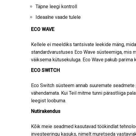
Täpne leegi kontroll
Ideaalne vaade tulele
ECO WAVE
Kellele ei meeldiks tantsivate leekide mäng, mid
standardvarustuses Eco Wave süsteemiga, mis määra
väiksema kütusekuluga. Eco Wave pakub parima ko
ECO SWITCH
Eco Switch süsteem annab suuremate seadmete puhul
vähendamata. Kui Teil mitme tunni pärastliiga pala
leegist loobuma.
Nutirakendus
Kõik meie seadmed kasutavad töökindlat tehnoloo
investeeringu kasuks, nimelt muretseda vastavrake