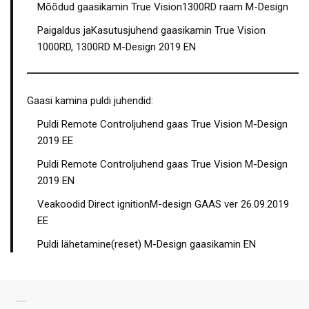
Mõõdud gaasikamin True Vision1300RD raam M-Design
Paigaldus jaKasutusjuhend gaasikamin True Vision
1000RD, 1300RD M-Design 2019 EN
Gaasi kamina puldi juhendid:
Puldi Remote Controljuhend gaas True Vision M-Design
2019 EE
Puldi Remote Controljuhend gaas True Vision M-Design
2019 EN
Veakoodid Direct ignitionM-design GAAS ver 26.09.2019
EE
Puldi lähetamine(reset) M-Design gaasikamin EN
SARNASED TOOTED