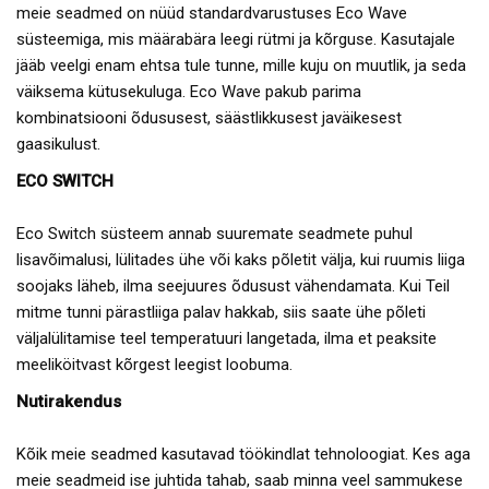
meie seadmed on nüüd standardvarustuses Eco Wave
süsteemiga, mis määrabära leegi rütmi ja kõrguse. Kasutajale
jääb veelgi enam ehtsa tule tunne, mille kuju on muutlik, ja seda
väiksema kütusekuluga. Eco Wave pakub parima
kombinatsiooni õdususest, säästlikkusest javäikesest
gaasikulust.
ECO SWITCH
Eco Switch süsteem annab suuremate seadmete puhul
lisavõimalusi, lülitades ühe või kaks põletit välja, kui ruumis liiga
soojaks läheb, ilma seejuures õdusust vähendamata. Kui Teil
mitme tunni pärastliiga palav hakkab, siis saate ühe põleti
väljalülitamise teel temperatuuri langetada, ilma et peaksite
meeliköitvast kõrgest leegist loobuma.
Nutirakendus
Kõik meie seadmed kasutavad töökindlat tehnoloogiat. Kes aga
meie seadmeid ise juhtida tahab, saab minna veel sammukese