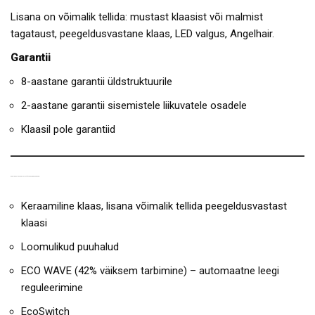
Lisana on võimalik tellida: mustast klaasist või malmist
tagataust, peegeldusvastane klaas, LED valgus, Angelhair.
Garantii
8-aastane garantii üldstruktuurile
2-aastane garantii sisemistele liikuvatele osadele
Klaasil pole garantiid
GAASIKAMINA TRUE VISION TÄHTSAMAD OMADUSED:
Keraamiline klaas, lisana võimalik tellida peegeldusvastast
klaasi
Loomulikud puuhalud
ECO WAVE (42% väiksem tarbimine) – automaatne leegi
reguleerimine
EcoSwitch