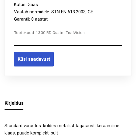
Kütus: Gaas
Vastab normidele: STN EN 613:2003, CE
Garantii: 8 aastat
Tootekood:
1300 RD Quatro TrueVision
Küsi saadavust
Kirjeldus
Standard varustus: koldes metallist tagataust, keraamiline
klaas, puude komplekt, pult