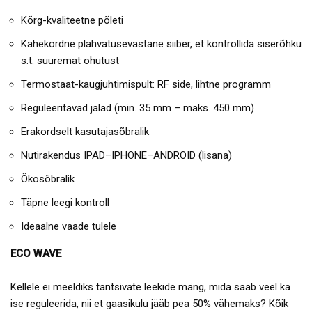
Kõrg-kvaliteetne põleti
Kahekordne plahvatusevastane siiber, et kontrollida siserõhku
s.t. suuremat ohutust
Termostaat-kaugjuhtimispult: RF side, lihtne programm
Reguleeritavad jalad (min. 35 mm – maks. 450 mm)
Erakordselt kasutajasõbralik
Nutirakendus IPAD–IPHONE–ANDROID (lisana)
Ökosõbralik
Täpne leegi kontroll
Ideaalne vaade tulele
ECO WAVE
Kellele ei meeldiks tantsivate leekide mäng, mida saab veel ka
ise reguleerida, nii et gaasikulu jääb pea 50% vähemaks? Kõik