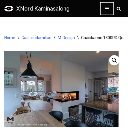
XNord Kaminasalong
Skip
to
content
Home
\
Gaasisüdamikud
\
M-Design
\
Gaasikamin 1300RD Quatr