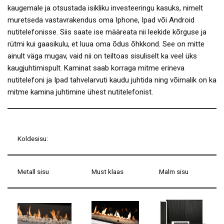
kaugemale ja otsustada isikliku investeeringu kasuks, nimelt
muretseda vastavrakendus oma Iphone, Ipad või Android
nutitelefonisse. Siis saate ise määreata nii leekide kõrguse ja
rütmi kui gaasikulu, et luua oma õdus õhkkond. See on mitte
ainult väga mugav, vaid nii on teiltoas sisuliselt ka veel üks
kaugjuhtimispult. Kaminat saab korraga mitme erineva
nutitelefoni ja Ipad tahvelarvuti kaudu juhtida ning võimalik on ka
mitme kamina juhtimine ühest nutitelefonist.
Koldesisu:
Metall sisu
Must klaas
Malm sisu