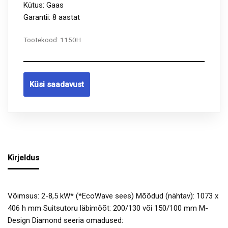
Kütus: Gaas
Garantii: 8 aastat
Tootekood:
1150H
Küsi saadavust
Kirjeldus
Võimsus: 2-8,5 kW* (*EcoWave sees) Mõõdud (nähtav): 1073 x
406 h mm Suitsutoru läbimõõt: 200/130 või 150/100 mm M-
Design Diamond seeria omadused: