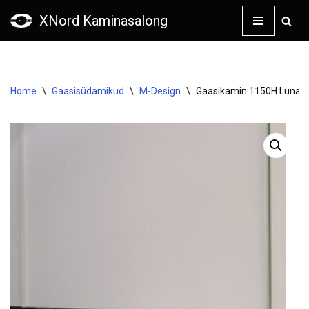
XNord Kaminasalong
Skip
to
content
Home
\
Gaasisüdamikud
\
M-Design
\
Gaasikamin 1150H Luna 