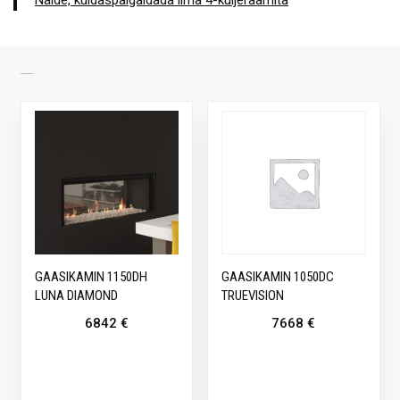
SARNASED TOOTED
GAASIKAMIN 1150DH
GAASIKAMIN 1050DC
LUNA DIAMOND
TRUEVISION
6842
€
7668
€