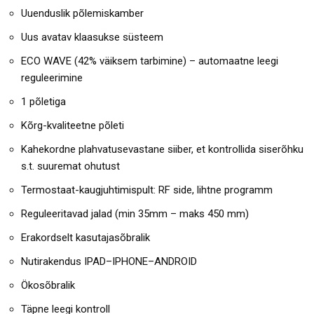
Uuenduslik põlemiskamber
Uus avatav klaasukse süsteem
ECO WAVE (42% väiksem tarbimine) – automaatne leegi
reguleerimine
1 põletiga
Kõrg-kvaliteetne põleti
Kahekordne plahvatusevastane siiber, et kontrollida siserõhku
s.t. suuremat ohutust
Termostaat-kaugjuhtimispult: RF side, lihtne programm
Reguleeritavad jalad (min 35mm – maks 450 mm)
Erakordselt kasutajasõbralik
Nutirakendus IPAD–IPHONE–ANDROID
Ökosõbralik
Täpne leegi kontroll