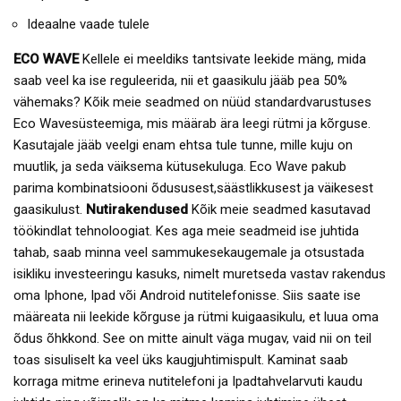
Ideaalne vaade tulele
ECO WAVE
Kellele ei meeldiks tantsivate leekide mäng, mida
saab veel ka ise reguleerida, nii et gaasikulu jääb pea 50%
vähemaks? Kõik meie seadmed on nüüd standardvarustuses
Eco Wavesüsteemiga, mis määrab ära leegi rütmi ja kõrguse.
Kasutajale jääb veelgi enam ehtsa tule tunne, mille kuju on
muutlik, ja seda väiksema kütusekuluga. Eco Wave pakub
parima kombinatsiooni õdususest,säästlikkusest ja väikesest
gaasikulust.
Nutirakendused
Kõik meie seadmed kasutavad
töökindlat tehnoloogiat. Kes aga meie seadmeid ise juhtida
tahab, saab minna veel sammukesekaugemale ja otsustada
isikliku investeeringu kasuks, nimelt muretseda vastav rakendus
oma Iphone, Ipad või Android nutitelefonisse. Siis saate ise
määreata nii leekide kõrguse ja rütmi kuigaasikulu, et luua oma
õdus õhkkond. See on mitte ainult väga mugav, vaid nii on teil
toas sisuliselt ka veel üks kaugjuhtimispult. Kaminat saab
korraga mitme erineva nutitelefoni ja Ipadtahvelarvuti kaudu