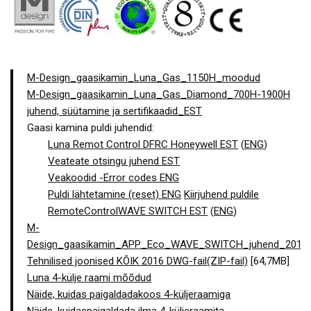
M-Design_gaasikamin_Luna_Gas_1150H_moodud
M-Design_gaasikamin_Luna_Gas_Diamond_700H-1900H
juhend, süütamine ja sertifikaadid_EST
Gaasi kamina puldi juhendid:
Luna Remot Control DFRC Honeywell EST
(
ENG
)
Veateate otsingu juhend EST
Veakoodid -Error codes ENG
Puldi lähtetamine (reset) ENG
Kiirjuhend puldile
RemoteControlWAVE SWITCH EST
(
ENG
)
M-
Design_gaasikamin_APP_Eco_WAVE_SWITCH_juhend_2014
Tehnilised joonised KÕIK 2016 DWG-fail(ZIP-fail)
[64,7MB]
Luna 4-külje raami mõõdud
Näide, kuidas paigaldadakoos 4-küljeraamiga
Näide, kuidaspaigaldada ilma 4-küljeraamita