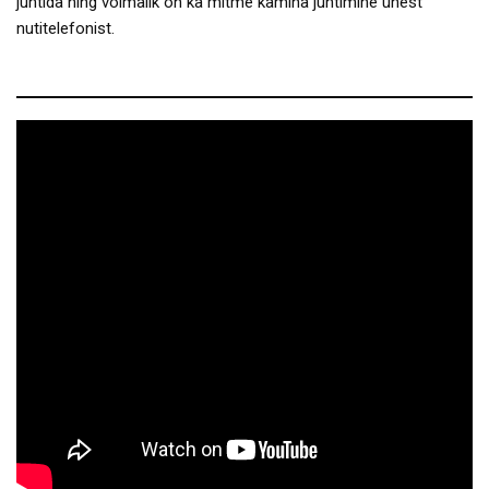
juhtida ning võimalik on ka mitme kamina juhtimine ühest
nutitelefonist.