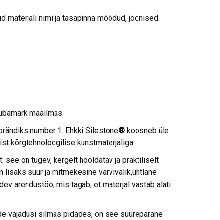
 materjali nimi ja tasapinna mõõdud, joonised.
aubamärk maailmas
brändiks number 1. Ehkki Silestone
®
koosneb üle
ist kõrgtehnoloogilise kunstmaterjaliga.
: see on tugev, kergelt hooldatav ja praktiliselt
on lisaks suur ja mitmekesine värvivalik,ühtlane
dev arendustöö, mis tagab, et materjal vastab alati
de vajadusi silmas pidades, on see suurepärane