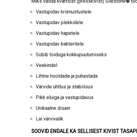
Miks valida kvartsist (presskivist) Silestone
®
töö
Vastupidav kriimustustele
Vastupidav plekkidele
Vastupidav hapetele
Vastupidav bakteritele
Sobib toiduga kokkupuutumiseks
Veekindel
Lihtne hooldada ja puhastada
Värvide ühtlus ja stabiilsus
Pikk eluiga ja vastupidavus
Unikaalne disain
Lai värvivalik
SOOVID ENDALE KA SELLISEST KIVIST TASA