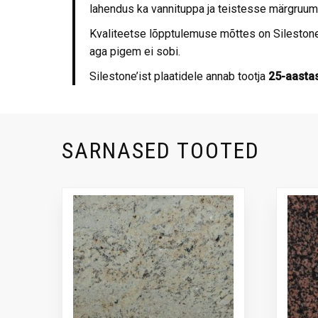
lahendus ka vannituppa ja teistesse märgruu
Kvaliteetse lõpptulemuse mõttes on Sileston
aga pigem ei sobi.
Silestone’ist plaatidele annab tootja
25-aastas
SARNASED TOOTED