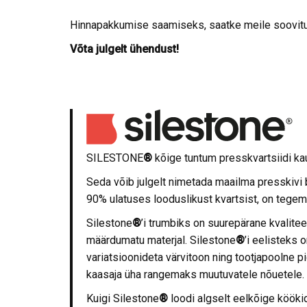
Hinnapakkumise saamiseks, saatke meile soovitud
Võta julgelt ühendust!
SILESTONE
®
kõige tuntum presskvartsiidi k
Seda võib julgelt nimetada maailma presskivi 
90% ulatuses looduslikust kvartsist, on tegem
Silestone
®
’i trumbiks on suurepärane kvaliteet
määrdumatu materjal. Silestone
®
’i eelisteks 
variatsioonideta värvitoon ning tootjapoolne pi
kaasaja üha rangemaks muutuvatele nõuetele.
Kuigi Silestone
®
loodi algselt eelkõige kööki