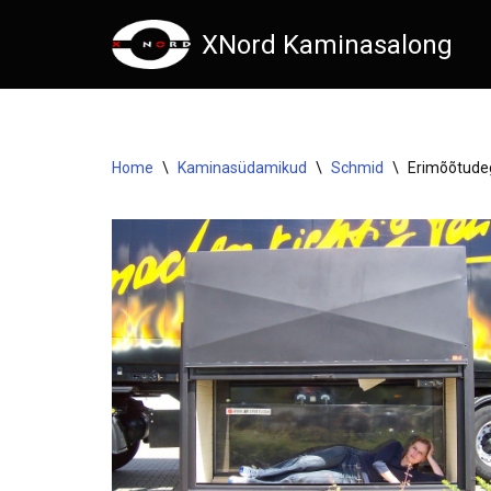
XNord Kaminasalong
Skip
to
content
Home
\
Kaminasüdamikud
\
Schmid
\
Erimõõtude