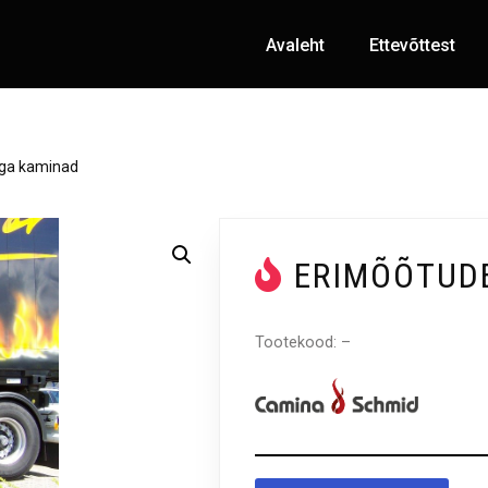
Avaleht
Ettevõttest
ga kaminad
ERIMÕÕTUD
Tootekood: –