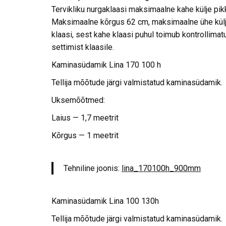
Tervikliku nurgaklaasi maksimaalne kahe külje pi
Maksimaalne kõrgus 62 cm, maksimaalne ühe külje
klaasi, sest kahe klaasi puhul toimub kontrollima
settimist klaasile.
Kaminasüdamik Lina 170 100 h
Tellija mõõtude järgi valmistatud kaminasüdamik.
Uksemõõtmed:
Laius — 1,7 meetrit
Kõrgus — 1 meetrit
Tehniline joonis:
lina_170100h_900mm
Kaminasüdamik Lina 100 130h
Tellija mõõtude järgi valmistatud kaminasüdamik.