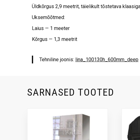
Üldkõrgus 2,9 meetrit, täielikult tõstetava klaasiga
Uksemõõtmed:
Laius — 1 meeter
Kõrgus — 1,3 meetrit
Tehniline joonis:
lina_100130h_600mm_deep
SARNASED TOOTED