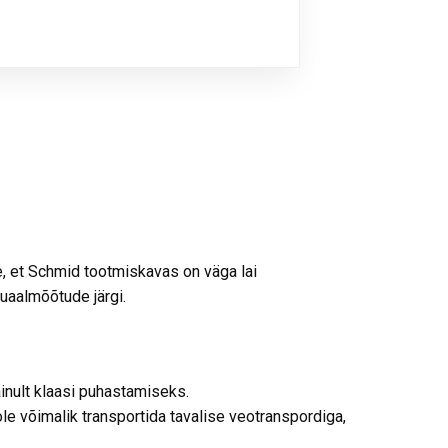
le, et Schmid tootmiskavas on väga lai
duaalmõõtude järgi.
inult klaasi puhastamiseks.
 võimalik transportida tavalise veotranspordiga,