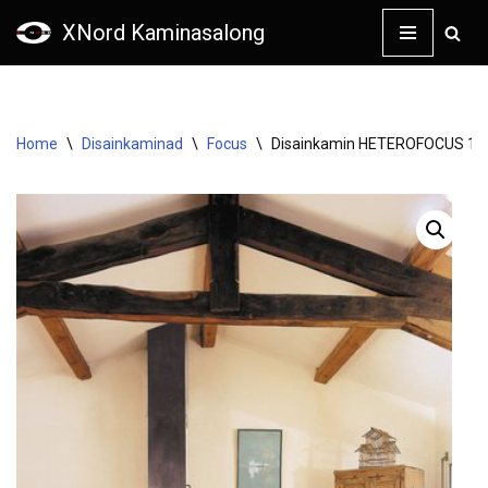
XNord Kaminasalong
Skip
to
content
Home
\
Disainkaminad
\
Focus
\
Disainkamin HETEROFOCUS 14