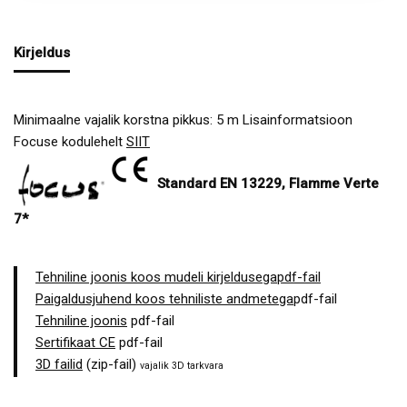
Kirjeldus
Minimaalne vajalik korstna pikkus: 5 m Lisainformatsioon
Focuse kodulehelt
SIIT
Standard EN 13229, Flamme Verte
7*
Tehniline joonis koos mudeli kirjeldusegapdf-fail
Paigaldusjuhend koos tehniliste andmetega
pdf-fail
Tehniline joonis
pdf-fail
Sertifikaat CE
pdf-fail
3D failid
(zip-fail)
vajalik 3D tarkvara