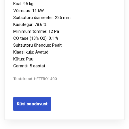
Kaal: 95 kg
Võimsus: 11 kW
Suitsutoru diameeter: 225 mm
Kasutegur: 78.6 %
Miinimum tõmme: 12 Pa
CO tase (13% O2): 0.1 %
Suitsutoru ühendus: Pealt
Klaasi kuju: Avatud
Kütus: Puu
Garantii: 5 aastat
Tootekood:
HETERO1400
Küsi saadavust