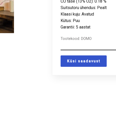
CO tase (13% O2): 0.18 %
Suitsutoru ühendus: Pealt
Klaasi kuju: Avatud
Kütus: Puu
Garantii: 5 aastat
Tootekood:
DOMO
Küsi saadavust