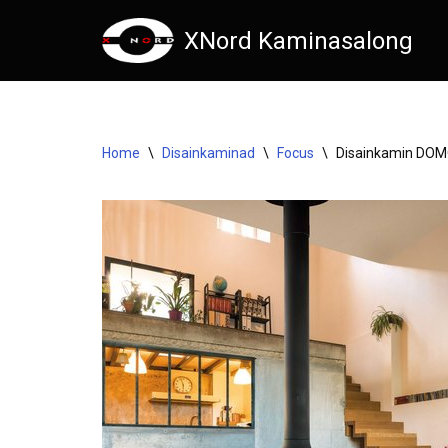
XNord Kaminasalong
Skip
to
content
Home
\
Disainkaminad
\
Focus
\
Disainkamin DOM