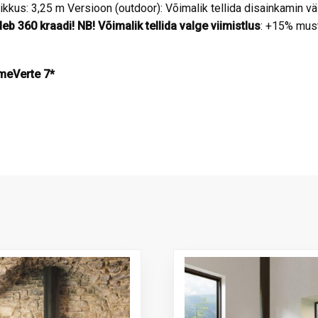
kus: 3,25 m Versioon (outdoor): Võimalik tellida disainkamin vä
eb 360 kraadi!
NB! Võimalik tellida valge viimistlus
: +15% must
meVerte 7*