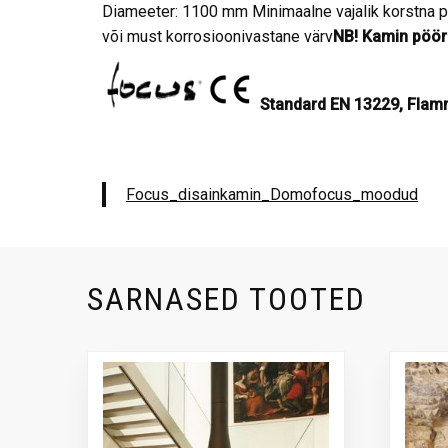
Diameeter: 1100 mm Minimaalne vajalik korstna pik
või must korrosioonivastane värv
NB! Kamin pöörl
Standard EN 13229, Flam
Focus_disainkamin_Domofocus_moodud
SARNASED TOOTED