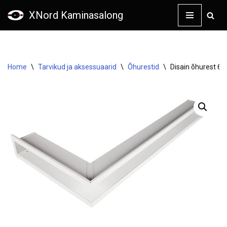
XNord Kaminasalong
Skip
to
content
Home
\
Tarvikud ja aksessuaarid
\
Õhurestid
\
Disain õhurest 6