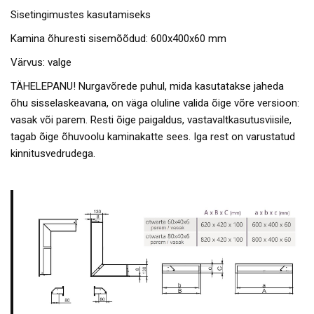
Sisetingimustes kasutamiseks
Kamina õhuresti sisemõõdud: 600x400x60 mm
Värvus: valge
TÄHELEPANU! Nurgavõrede puhul, mida kasutatakse jaheda
õhu sisselaskeavana, on väga oluline valida õige võre versioon:
vasak või parem. Resti õige paigaldus, vastavaltkasutusviisile,
tagab õige õhuvoolu kaminakatte sees. Iga rest on varustatud
kinnitusvedrudega.