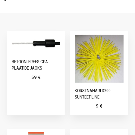
SARNASED TOOTED
BETOONI FREES CPA-
PLAATIDE JAOKS
59
€
KORSTNAHARI D200
SÜNTEETILINE
9
€