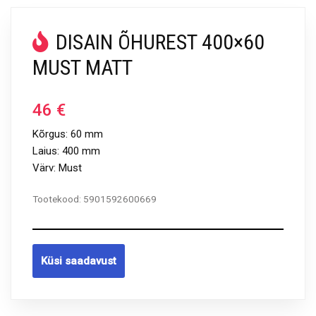
DISAIN ÕHUREST 400×60
MUST MATT
46
€
Kõrgus: 60 mm
Laius: 400 mm
Värv: Must
Tootekood:
5901592600669
Küsi saadavust