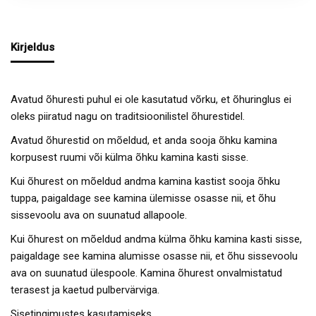
Kirjeldus
Avatud õhuresti puhul ei ole kasutatud võrku, et õhuringlus ei
oleks piiratud nagu on traditsioonilistel õhurestidel.
Avatud õhurestid on mõeldud, et anda sooja õhku kamina
korpusest ruumi või külma õhku kamina kasti sisse.
Kui õhurest on mõeldud andma kamina kastist sooja õhku
tuppa, paigaldage see kamina ülemisse osasse nii, et õhu
sissevoolu ava on suunatud allapoole.
Kui õhurest on mõeldud andma külma õhku kamina kasti sisse,
paigaldage see kamina alumisse osasse nii, et õhu sissevoolu
ava on suunatud ülespoole. Kamina õhurest onvalmistatud
terasest ja kaetud pulbervärviga.
Sisetingimustes kasutamiseks