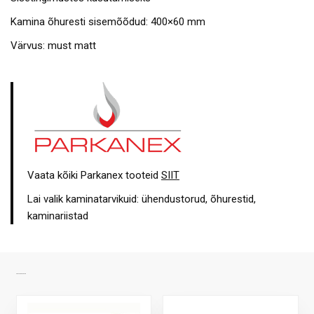
Kamina õhuresti sisemõõdud: 400×60 mm
Värvus: must matt
Vaata kõiki Parkanex tooteid
SIIT
Lai valik kaminatarvikuid: ühendustorud, õhurestid,
kaminariistad
SARNASED TOOTED