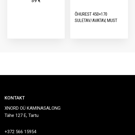
59
€
ÕHUREST 450×170
SULETAV/AVATAV, MUST
KONTAKT
XNORD OÜ KAMINASALONG
Tähe 127 E, Tartu
+372 566 15954