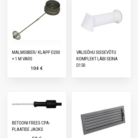
MALMSIIBER/ KLAPP D200
VÄLISÕHU SISSEVÕTU
+ 1 M VARS
KOMPLEKT LÄBI SEINA
D150
104
€
BETOONI FREES CPA-
PLAATIDE JAOKS