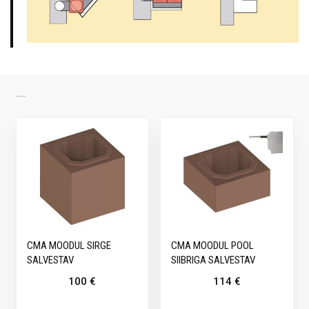
SARNASED TOOTED
CMA MOODUL SIRGE
CMA MOODUL POOL
SALVESTAV
SIIBRIGA SALVESTAV
100
€
114
€