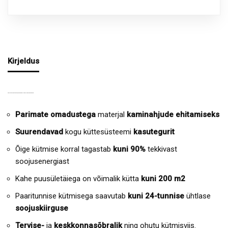
Kirjeldus
SOOJUST SALVESTAVATE CMA MOODULITE EELISED JA OMADUSED:
Parimate omadustega
materjal
kaminahjude ehitamiseks
Suurendavad
kogu küttesüsteemi
kasutegurit
Õige kütmise korral tagastab
kuni 90%
tekkivast
soojusenergiast
Kahe puusületäiega on võimalik kütta
kuni 200 m2
Paaritunnise kütmisega saavutab
kuni 24-tunnise
ühtlase
soojuskiirguse
Tervise-
ja
keskkonnasõbralik
ning ohutu kütmisviis.