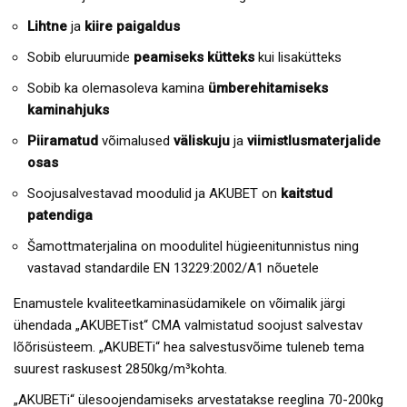
Lihtne
ja
kiire paigaldus
Sobib eluruumide
peamiseks kütteks
kui lisakütteks
Sobib ka olemasoleva kamina
ümberehitamiseks
kaminahjuks
Piiramatud
võimalused
väliskuju
ja
viimistlusmaterjalide
osas
Soojusalvestavad moodulid ja AKUBET on
kaitstud
patendiga
Šamottmaterjalina on moodulitel hügieenitunnistus ning
vastavad standardile EN 13229:2002/A1 nõuetele
Enamustele kvaliteetkaminasüdamikele on võimalik järgi
ühendada „AKUBETist“ CMA valmistatud soojust salvestav
lõõrisüsteem. „AKUBETi“ hea salvestusvõime tuleneb tema
suurest raskusest 2850kg/m³kohta.
„AKUBETi“ ülesoojendamiseks arvestatakse reeglina 70-200kg