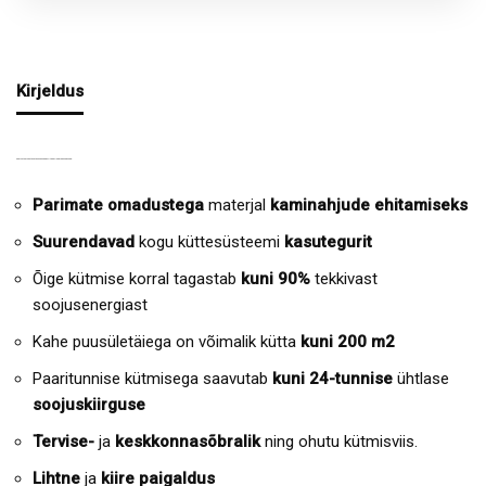
Kirjeldus
SOOJUST SALVESTAVATE CMA MOODULITE EELISED JA OMADUSED:
Parimate omadustega
materjal
kaminahjude ehitamiseks
Suurendavad
kogu küttesüsteemi
kasutegurit
Õige kütmise korral tagastab
kuni 90%
tekkivast
soojusenergiast
Kahe puusületäiega on võimalik kütta
kuni 200 m2
Paaritunnise kütmisega saavutab
kuni 24-tunnise
ühtlase
soojuskiirguse
Tervise-
ja
keskkonnasõbralik
ning ohutu kütmisviis.
Lihtne
ja
kiire paigaldus