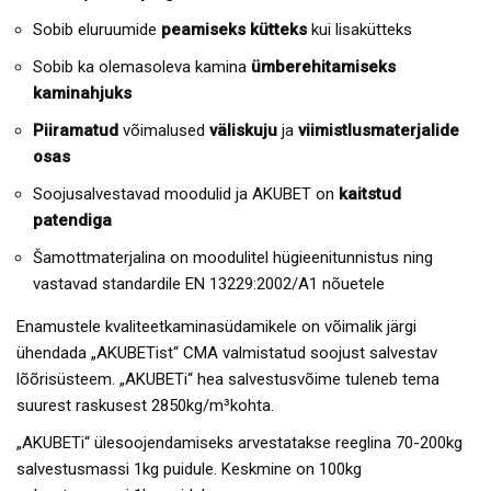
Sobib eluruumide
peamiseks kütteks
kui lisakütteks
Sobib ka olemasoleva kamina
ümberehitamiseks
kaminahjuks
Piiramatud
võimalused
väliskuju
ja
viimistlusmaterjalide
osas
Soojusalvestavad moodulid ja AKUBET on
kaitstud
patendiga
Šamottmaterjalina on moodulitel hügieenitunnistus ning
vastavad standardile EN 13229:2002/A1 nõuetele
Enamustele kvaliteetkaminasüdamikele on võimalik järgi
ühendada „AKUBETist“ CMA valmistatud soojust salvestav
lõõrisüsteem. „AKUBETi“ hea salvestusvõime tuleneb tema
suurest raskusest 2850kg/m³kohta.
„AKUBETi“ ülesoojendamiseks arvestatakse reeglina 70-200kg
salvestusmassi 1kg puidule. Keskmine on 100kg