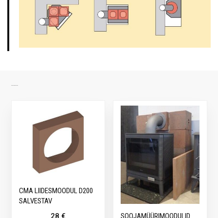
SARNASED TOOTED
CMA LIIDESMOODUL D200
SALVESTAV
28
€
SOOJAMÜÜRIMOODULID