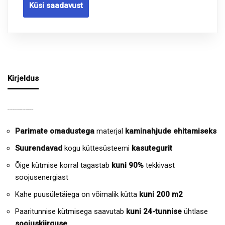
Küsi saadavust
Kirjeldus
SOOJUST SALVESTAVATE CMA MOODULITE EELISED JA OMADUSED:
Parimate omadustega
materjal
kaminahjude ehitamiseks
Suurendavad
kogu küttesüsteemi
kasutegurit
Õige kütmise korral tagastab
kuni 90%
tekkivast
soojusenergiast
Kahe puusületäiega on võimalik kütta
kuni 200 m2
Paaritunnise kütmisega saavutab
kuni 24-tunnise
ühtlase
soojuskiirguse