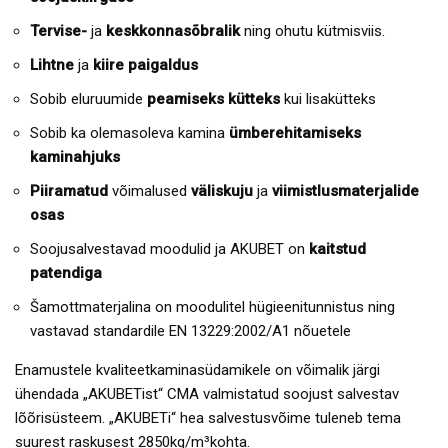
Tervise-
ja
keskkonnasõbralik
ning ohutu kütmisviis.
Lihtne
ja
kiire paigaldus
Sobib eluruumide
peamiseks kütteks
kui lisakütteks
Sobib ka olemasoleva kamina
ümberehitamiseks
kaminahjuks
Piiramatud
võimalused
väliskuju
ja
viimistlusmaterjalide
osas
Soojusalvestavad moodulid ja AKUBET on
kaitstud
patendiga
Šamottmaterjalina on moodulitel hügieenitunnistus ning
vastavad standardile EN 13229:2002/A1 nõuetele
Enamustele kvaliteetkaminasüdamikele on võimalik järgi
ühendada „AKUBETist“ CMA valmistatud soojust salvestav
lõõrisüsteem. „AKUBETi“ hea salvestusvõime tuleneb tema
suurest raskusest 2850kg/m³kohta.