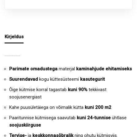
Kirjeldus
SOOJUST SALVESTAVATE CMA MOODULITE EELISED JA OMADUSED:
Parimate omadustega
materjal
kaminahjude ehitamiseks
Suurendavad
kogu küttesüsteemi
kasutegurit
Õige kütmise korral tagastab
kuni 90%
tekkivast
soojusenergiast
Kahe puusületäiega on võimalik kütta
kuni 200 m2
Paaritunnise kütmisega saavutab
kuni 24-tunnise
ühtlase
soojuskiirguse
Tervise-
ja
keskkonnasõbralik
ning ohutu kütmisviis.