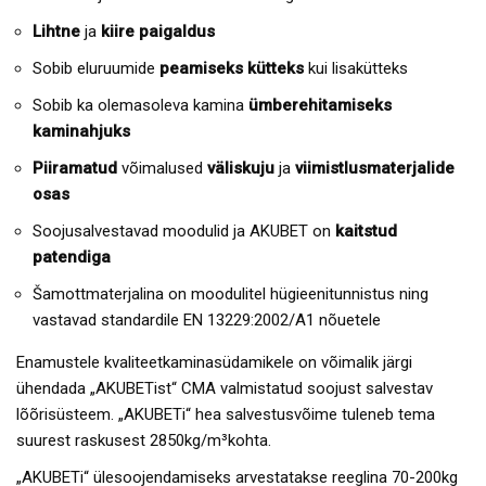
Lihtne
ja
kiire paigaldus
Sobib eluruumide
peamiseks kütteks
kui lisakütteks
Sobib ka olemasoleva kamina
ümberehitamiseks
kaminahjuks
Piiramatud
võimalused
väliskuju
ja
viimistlusmaterjalide
osas
Soojusalvestavad moodulid ja AKUBET on
kaitstud
patendiga
Šamottmaterjalina on moodulitel hügieenitunnistus ning
vastavad standardile EN 13229:2002/A1 nõuetele
Enamustele kvaliteetkaminasüdamikele on võimalik järgi
ühendada „AKUBETist“ CMA valmistatud soojust salvestav
lõõrisüsteem. „AKUBETi“ hea salvestusvõime tuleneb tema
suurest raskusest 2850kg/m³kohta.
„AKUBETi“ ülesoojendamiseks arvestatakse reeglina 70-200kg