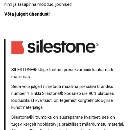
nimi ja tasapinna mõõdud, joonised.
Võta julgelt ühendust!
SILESTONE
®
kõige tuntum presskvartsiidi kaubamärk
maailmas
Seda võib julgelt nimetada maailma presskivi brändiks
number 1. Ehkki Silestone
®
koosneb üle 90% ulatuses
looduslikust kvartsist, on tegemist kõrgtehnoloogilise
kunstmaterjaliga.
Silestone
®
’i trumbiks on suurepärane kvaliteet: see on
tugev, kergelt hooldatav ja praktiliselt määrdumatu materjal.