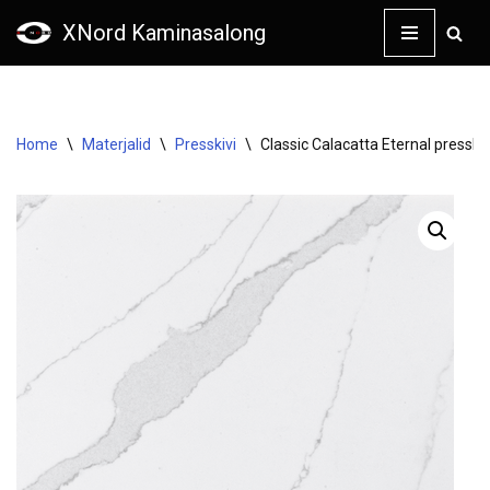
XNord Kaminasalong
Skip
to
content
Home
\
Materjalid
\
Presskivi
\
Classic Calacatta Eternal presskiv