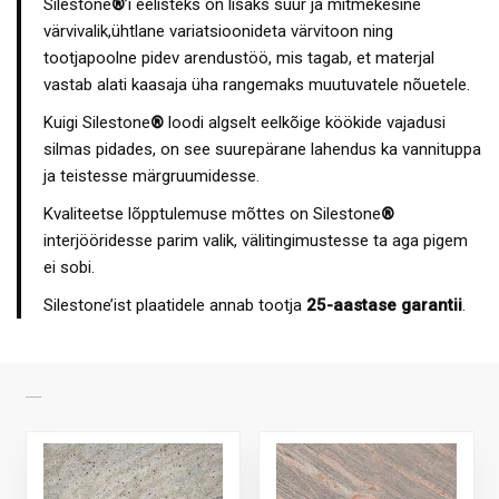
Silestone
®
’i eelisteks on lisaks suur ja mitmekesine
värvivalik,ühtlane variatsioonideta värvitoon ning
tootjapoolne pidev arendustöö, mis tagab, et materjal
vastab alati kaasaja üha rangemaks muutuvatele nõuetele.
Kuigi Silestone
®
loodi algselt eelkõige köökide vajadusi
silmas pidades, on see suurepärane lahendus ka vannituppa
ja teistesse märgruumidesse.
Kvaliteetse lõpptulemuse mõttes on Silestone
®
interjööridesse parim valik, välitingimustesse ta aga pigem
ei sobi.
Silestone’ist plaatidele annab tootja
25-aastase garantii
.
SARNASED TOOTED