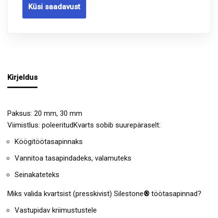
Küsi saadavust
Kirjeldus
Paksus: 20 mm, 30 mm
Viimistlus: poleeritudKvarts sobib suurepäraselt:
Köögitöötasapinnaks
Vannitoa tasapindadeks, valamuteks
Seinakateteks
Miks valida kvartsist (presskivist) Silestone
®
töötasapinnad?
Vastupidav kriimustustele